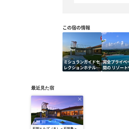
この宿の情報
ミシュランガイドセ
完全プライベ
レクションホテル選
間の リゾート
出
最近見た宿
石垣ヒルズ（Ｒ）＜石垣島＞