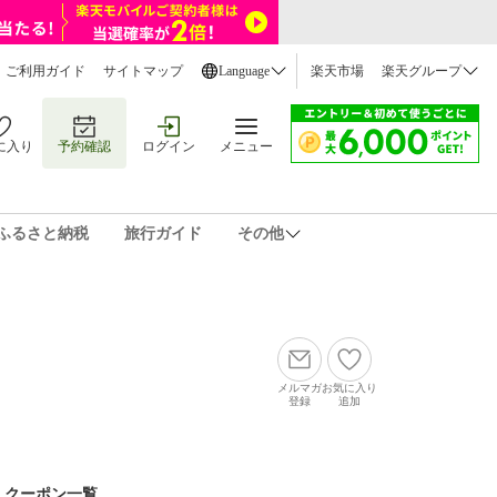
ご利用ガイド
サイトマップ
Language
楽天市場
楽天グループ
に入り
予約確認
ログイン
メニュー
ふるさと納税
旅行ガイド
その他
メルマガ
お気に入り
登録
追加
クーポン一覧