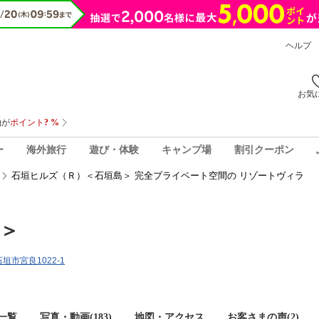
ヘルプ
お気
ー
海外旅行
遊び・体験
キャンプ場
割引クーポン
石垣ヒルズ（Ｒ）＜石垣島＞ 完全プライベート空間の リゾートヴィラ
＞
石垣市宮良1022-1
一覧
写真・動画(183)
地図・アクセス
お客さまの声(
2
)