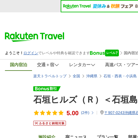
国内宿泊
交通＋宿
レンタカー
高速バス・ツア
楽天トラベルトップ
全国
沖縄県
石垣・西表・小浜島
石垣ヒルズ（Ｒ）＜石垣島
5.00
(
2
件)
〒907-0243沖縄県
施設紹介
宿ニュース
プラン一覧
部屋