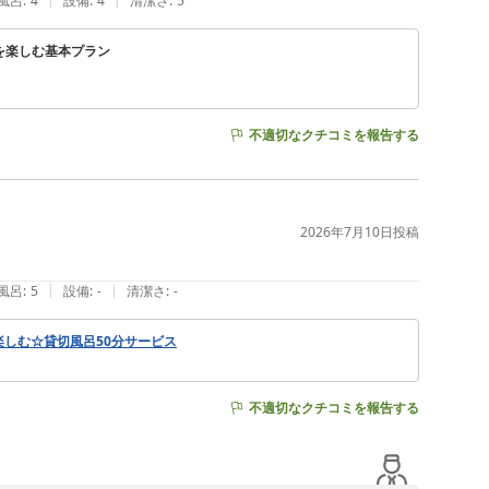
風呂
:
4
設備
:
4
清潔さ
:
5
グを楽しむ基本プラン
不適切なクチコミを報告する
2026年7月10日
投稿
|
|
風呂
:
5
設備
:
-
清潔さ
:
-
楽しむ☆貸切風呂50分サービス
不適切なクチコミを報告する