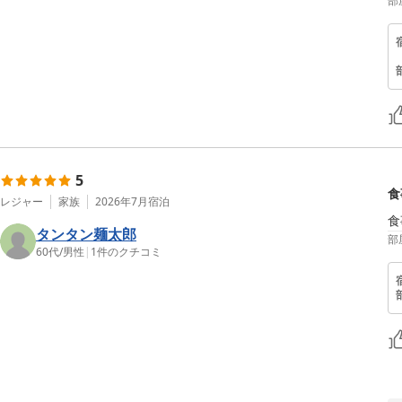
部
5
食
レジャー
家族
2026年7月
宿泊
食
タンタン麺太郎
部
60代
/
男性
|
1
件のクチコミ