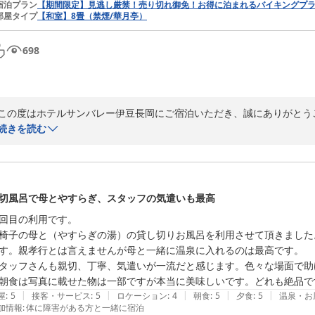
宿泊プラン
【期間限定】見逃し厳禁！売り切れ御免！お得に泊まれるバイキングプラン（
部屋タイプ
【和室】8畳（禁煙/華月亭）
698
この度はホテルサンバレー伊豆長岡にご宿泊いただき、誠にありがとうご
客室の清掃につきましてもお褒めのお言葉をいただき、大変嬉しく存じ
続きを読む
何よりでございます。

また伊豆にお越しの際は、ぜひ当館をご利用ください。お客様のまたの
３００坪を誇る湯殿が自慢 ホテルサンバレー伊豆長岡
切風呂で母とやすらぎ、スタッフの気遣いも最高
2026-07-08
回目の利用です。

椅子の母と（やすらぎの湯）の貸し切りお風呂を利用させて頂きました
す。親孝行とは言えませんが母と一緒に温泉に入れるのは最高です。

タッフさんも親切、丁寧、気遣いが一流だと感じます。色々な場面で助
|
|
|
|
|
屋
:
5
接客・サービス
:
5
ロケーション
:
4
朝食
:
5
夕食
:
5
温泉・お
加情報
:
体に障害がある方と一緒に宿泊