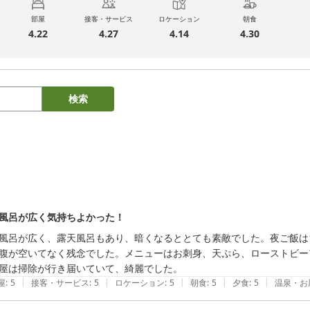
部屋
接客・サービス
ロケーション
朝食
4.22
4.27
4.14
4.30
検索
風呂が広く気持ちよかった！
風呂が広く、露天風呂もあり、暗くなるととても素敵でした。夜ご飯は1
腹が空いてなく残念でした。メニューはお刺身、天ぷら、ローストビー
屋は掃除が行き届いていて、綺麗でした。
|
|
|
|
|
屋
:
5
接客・サービス
:
5
ロケーション
:
5
朝食
:
5
夕食
:
5
温泉・お