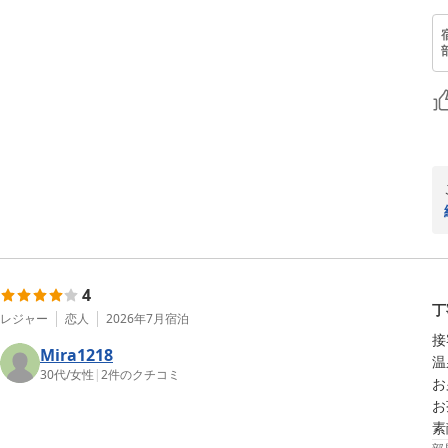
4
丁
レジャー
恋人
2026年7月
宿泊
接
Mira1218
温
30代
/
女性
|
2
件のクチコミ
お
お
素