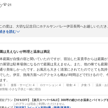
21
この度は、大切な記念日にホテルサンバレー伊豆長岡へお越しいただき
スタッフの対応やお部屋の清潔さについてお褒めの言葉をいただき、大変
続きを読む
当館自慢のマンガ図書館もご堪能いただけたとのこと、充実した時間を
「また絶対利用したい」とのお言葉を励みに、これからも皆様に喜んで
園は見えないが料理と温泉は満足
３００坪を誇る湯殿が自慢 ホテルサンバレー伊豆長岡
本庭園が自慢の宿と聞いていたのですが、宿泊した富貴亭からは庭園が
2026-08-06
の展望は駐車場側になるので庭園は見えません。また、他の棟でも庭園
通り美味しかったです。お風呂も大きく清潔にされてたのでとても気持
でした。伊豆、熱海方面へのアクセスも概ね1時間ほどで行けるので、
ます。
|
|
|
|
|
屋
:
5
接客・サービス
:
4
ロケーション
:
4
朝食
:
4
夕食
:
5
温泉・お
加情報
:
小さな子供と一緒に宿泊
宿泊プラン
【10％OFF】【楽天スーパーSALE】300坪の総ひのき温泉とバイキン
このプランは現在ご利用いただけません
部屋タイプ
【和洋室】2ベッドと和室6畳（禁煙/富貴亭）