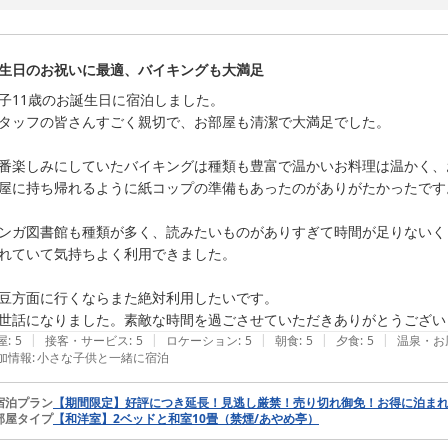
また伊豆方面へお越しの際にはぜひご利用下さいませ。
３００坪を誇る湯殿が自慢 ホテルサンバレー伊豆長岡
2026-06-04
生日のお祝いに最適、バイキングも大満足
子11歳のお誕生日に宿泊しました。

タッフの皆さんすごく親切で、お部屋も清潔で大満足でした。

番楽しみにしていたバイキングは種類も豊富で温かいお料理は温かく、
屋に持ち帰れるように紙コップの準備もあったのがありがたかったです。
ンガ図書館も種類が多く、読みたいものがありすぎて時間が足りないく
れていて気持ちよく利用できました。

豆方面に行くならまた絶対利用したいです。

世話になりました。素敵な時間を過ごさせていただきありがとうござい
|
|
|
|
|
屋
:
5
接客・サービス
:
5
ロケーション
:
5
朝食
:
5
夕食
:
5
温泉・お
加情報
:
小さな子供と一緒に宿泊
宿泊プラン
【期間限定】好評につき延長！見逃し厳禁！売り切れ御免！お得に泊まれる
部屋タイプ
【和洋室】2ベッドと和室10畳（禁煙/あやめ亭）