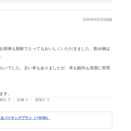
2026年8月5日
投稿
お刺身も新鮮でとってもおいしくいただきました。飲み物は


らいでした。古い本もありましたが、本も館内も清潔に管理
ます。
|
|
風呂
:
5
設備
:
5
清潔さ
:
5
バイキングプラン（〜9/30）