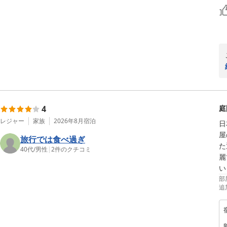
4
庭
レジャー
家族
2026年8月
宿泊
日
屋
旅行では食べ過ぎ
た
40代
/
男性
|
2
件のクチコミ
麗
い
部
追