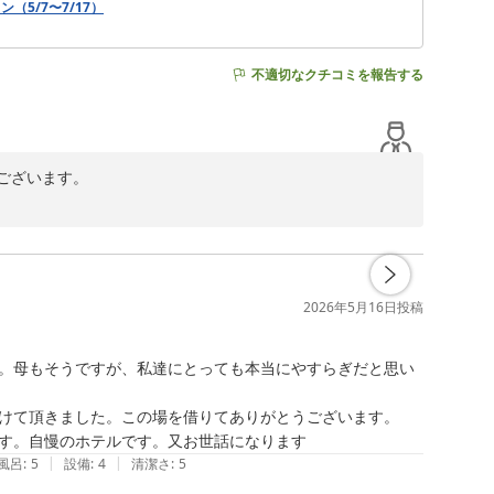
5/7〜7/17）
不適切なクチコミを報告する
ざいます。

ます。夜の露天風呂の雰囲気もお楽しみいただけたようで
お越しを心よりお待ち申し上げております。
2026年5月16日
投稿
。母もそうですが、私達にとっても本当にやすらぎだと思い
けて頂きました。この場を借りてありがとうございます。

|
|
風呂
:
5
設備
:
4
清潔さ
:
5