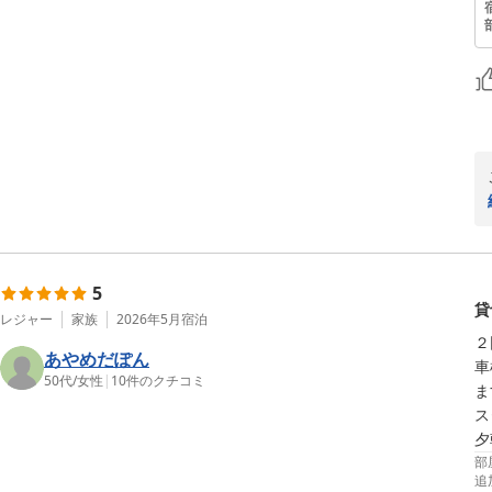
5
貸
レジャー
家族
2026年5月
宿泊
２
あやめだぽん
車
50代
/
女性
|
10
件のクチコミ
ま
ス
部
追