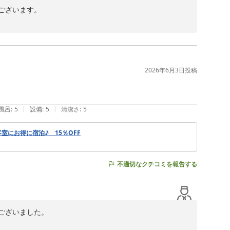
ざいます。



2026年6月3日
投稿
|
|
風呂
:
5
設備
:
5
清潔さ
:
5
にお得に宿泊♪ 15％OFF
不適切なクチコミを報告する
ざいました。

んでおります。
