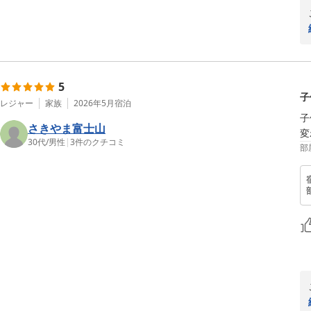
5
子
レジャー
家族
2026年5月
宿泊
子
さきやま富士山
変
30代
/
男性
|
3
件のクチコミ
部