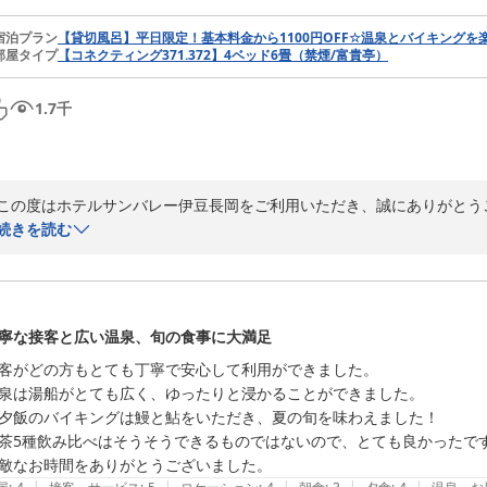
宿泊プラン
【貸切風呂】平日限定！基本料金から1100円OFF☆温泉とバイキングを
部屋タイプ
【コネクティング371.372】4ベッド6畳（禁煙/富貴亭）
1.7
千
この度はホテルサンバレー伊豆長岡をご利用いただき、誠にありがとうご
この度はたくさんのお褒めのお言葉、また口コミへのご投稿、誠にありが
続きを読む
まだまだ気配り、心配りが不十分でございますが、お客様のお声を何よ
ご安心してお寛ぎ頂ける空間づくりを目指して今後とも励んで参ります。
是非またお越しいただき、温泉とバイキング料理でのんびりとご滞在くだ
寧な接客と広い温泉、旬の食事に大満足
ご投稿ありがとうございました。
客がどの方もとても丁寧で安心して利用ができました。

３００坪を誇る湯殿が自慢 ホテルサンバレー伊豆長岡
泉は湯船がとても広く、ゆったりと浸かることができました。

2026-05-22
夕飯のバイキングは鰻と鮎をいただき、夏の旬を味わえました！

茶5種飲み比べはそうそうできるものではないので、とても良かったです
敵なお時間をありがとうございました。
|
|
|
|
|