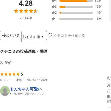
4.28
4
822
件
3
165
件
2
46
件
2,514
件
1
15
件
絞り込み
おすすめ順
クチコミの投稿画像・動画
2,159
件
5
お
レジャー
家族
2026年7月
宿泊
お
もんちゃん可愛い
お
50代
/
女性
|
2
件のクチコミ
部
部