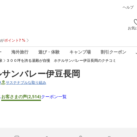
ヘルプ
お気
ー
海外旅行
遊び・体験
キャンプ場
割引クーポン
泉
３００坪を誇る湯殿が自慢 ホテルサンバレー伊豆長岡
のクチコミ
ルサンバレー伊豆長岡
9
サステナブルな取り組み
ス
お客さまの声
(2,514)
クーポン一覧