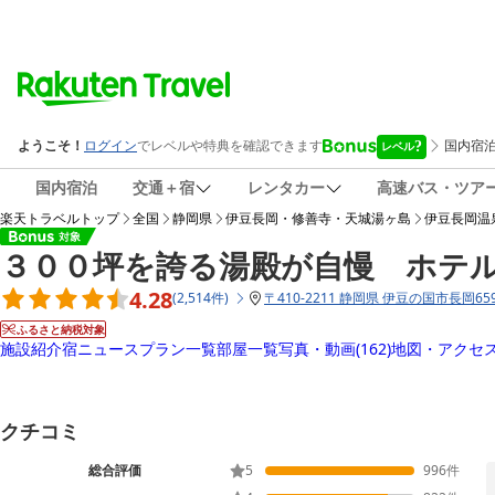
国内宿泊
交通＋宿
レンタカー
高速バス・ツア
楽天トラベルトップ
全国
静岡県
伊豆長岡・修善寺・天城湯ヶ島
伊豆長岡温
３００坪を誇る湯殿が自慢 ホテ
4.28
(
2,514
件
)
〒
410-2211 静岡県 伊豆の国市長岡65
ふるさと納税対象
施設紹介
宿ニュース
プラン一覧
部屋一覧
写真・動画
(162)
地図・アクセ
クチコミ
総合評価
5
996
件