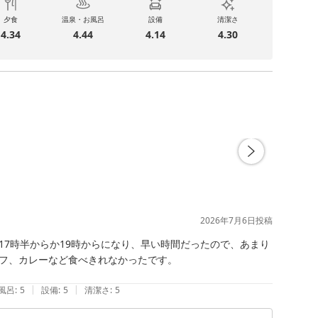
夕食
温泉・お風呂
設備
清潔さ
4.34
4.44
4.14
4.30
2026年7月6日
投稿
7時半からか19時からになり、早い時間だったので、あまり
フ、カレーなど食べきれなかったです。

|
|
風呂
:
5
設備
:
5
清潔さ
:
5