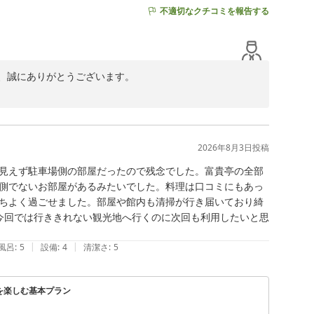
不適切なクチコミを報告する
、誠にありがとうございます。

嬉しく存じます。

お過ごしいただけた様子が伺え、私共も光栄に思います。

いただける施設づくりに努めてまいります。

2026年8月3日
投稿
見えず駐車場側の部屋だったので残念でした。富貴亭の全部
側でないお部屋があるみたいでした。料理は口コミにもあっ
ちよく過ごせました。部屋や館内も清掃が行き届いており綺
今回では行ききれない観光地へ行くのに次回も利用したいと思
|
|
風呂
:
5
設備
:
4
清潔さ
:
5
グを楽しむ基本プラン