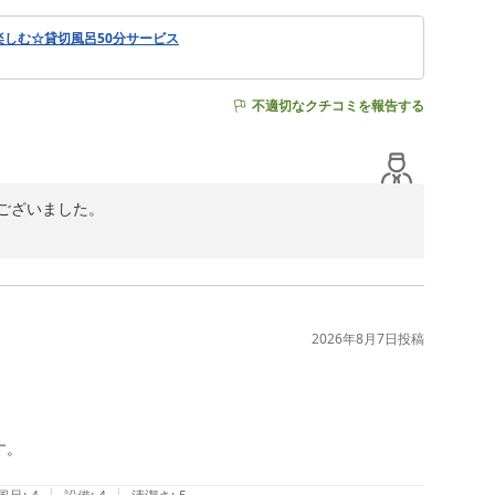
楽しむ☆貸切風呂50分サービス
不適切なクチコミを報告する
ざいました。

とうございました。

り積極的に取り入れ更なる向上を目指して参ります。



さいませ。

2026年8月7日
投稿
。

|
|