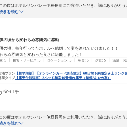
この度はホテルサンバレー伊豆長岡にご宿泊いただき、誠にありがとうご
続きを読む
お食事やお風呂にご満足いただけたとのこと、大変嬉しく存じます。

当館自慢の湯殿で、日頃のお疲れを癒やしていただけましたでしょうか。
３００坪を誇る湯殿が自慢 ホテルサンバレー伊豆長岡
供の頃から変わらぬ雰囲気に感動
2026-07-17
供の頃、毎年行ってたホテルへ結婚して妻を連れていけました！！

わらぬ雰囲気と変わった良さに堪能しました！
|
|
|
|
|
屋
:
5
接客・サービス
:
5
ロケーション
:
5
朝食
:
5
夕食
:
5
温泉・お
宿泊プラン
【超早期割】【オンラインカード決済限定】60日前予約限定★上ランク客室
部屋タイプ
【露天付和洋室】2ベッド和室10畳憧れ露天（禁煙/あやめ亭）
1.1
千
この度はホテルサンバレー伊豆長岡をご利用いただき、誠にありがとうご
皆様の出会いと旅の思いを大切にし、ご満足頂けるような空間づくりに励
続きを読む