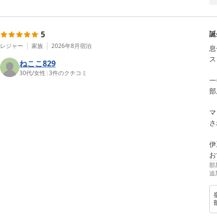
5
誕
レジャー
家族
2026年8月
宿泊
息
ス
ねここ829
30代
/
女性
|
3
件のクチコミ
一
部
マ
さ
伊
お
部
追