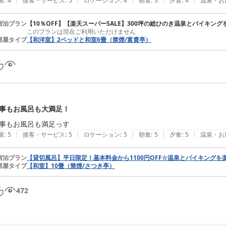
屋
:
4
接客・サービス
:
5
ロケーション
:
4
朝食
:
3
夕食
:
4
温泉・お
宿泊プラン
【10％OFF】【楽天スーパーSALE】300坪の総ひのき温泉とバイキン
このプランは現在ご利用いただけません
部屋タイプ
【和洋室】2ベッドと和室6畳（禁煙/富貴亭）
事もお風呂も大満足！
事もお風呂も満足っす
|
|
|
|
|
屋
:
5
接客・サービス
:
5
ロケーション
:
5
朝食
:
5
夕食
:
5
温泉・お
宿泊プラン
【貸切風呂】平日限定！基本料金から1100円OFF☆温泉とバイキングを
部屋タイプ
【和室】10畳（禁煙/さつき亭）
472