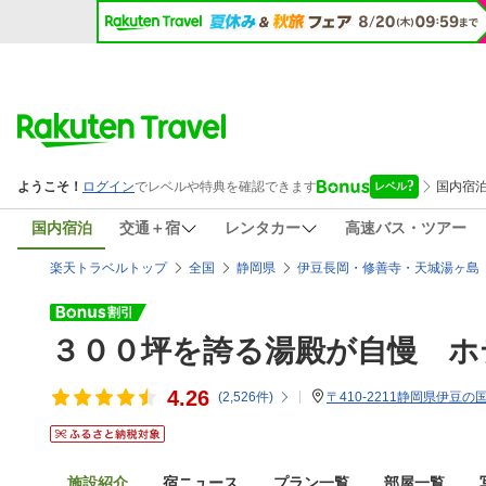
国内宿泊
交通＋宿
レンタカー
高速バス・ツアー
楽天トラベルトップ
全国
静岡県
伊豆長岡・修善寺・天城湯ヶ島
３００坪を誇る湯殿が自慢 ホ
4.26
(
2,526
件)
〒410-2211静岡県伊豆の
施設紹介
宿ニュース
プラン一覧
部屋一覧