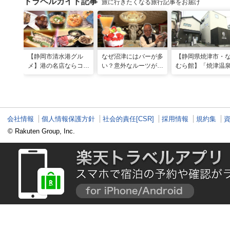
トラベルガイド記事
旅に行きたくなる旅行記事をお届け
【静岡市清水港グル
なぜ沼津にはバーが多
【静岡県焼津市・
メ】港の名店ならコ
い？意外なルーツがわ
むら館】「焼津温
コ！マグロ食べ比べや
かる店へ【静岡県沼津
発祥の地で「浮遊
激レア“サバの氷室盛
市・BAR FRANK／ね
験」 開発期間3年
り”港周辺の店5選
こと白鳥】
泉商品で手がすべ
会社情報
個人情報保護方針
社会的責任[CSR]
採用情報
規約集
© Rakuten Group, Inc.