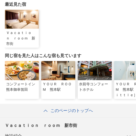
最近見た宿
Ｖａｃａｔｉｏ
ｎ ｒｏｏｍ 新
市街
同じ宿を見た人はこんな宿も見ています
コンフォートイン
ＹＯＵＲ ＲＯＯ
水前寺コンフォー
ＹＯＵＲ 
熊本御幸笛田
Ｍ 熊本駅
トホテル
Ｍ 熊本駅
ｉｔｔｌｅ
このページのトップへ
Ｖａｃａｔｉｏｎ ｒｏｏｍ 新市街
施設紹介