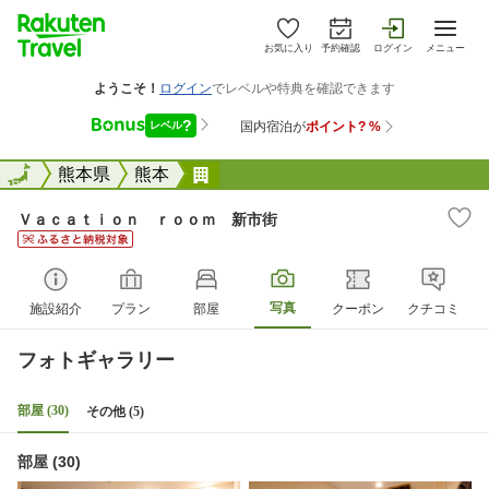
お気に入り
予約確認
ログイン
メニュー
全国
全国
熊本県
熊本
Ｖａｃａｔｉｏｎ ｒｏｏｍ 新
Ｖａｃａｔｉｏｎ ｒｏｏｍ 新市街
写真
施設紹介
プラン
部屋
クーポン
クチコミ
フォトギャラリー
部屋 (30)
その他 (5)
部屋 (30)