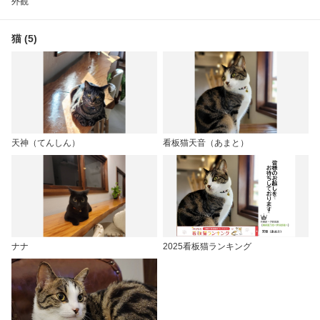
外観
猫 (5)
天神（てんしん）
看板猫天音（あまと）
ナナ
2025看板猫ランキング