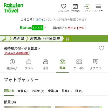
お気に入り
予約確認
ログイン
メニュー
全国
全国
沖縄県
宮古島・伊良部島
眞茶屋乃宿＜伊良部
眞茶屋乃宿＜伊良部島＞
写真
施設紹介
プラン
部屋
クーポン
クチコミ
フォトギャラリー
部屋 (4)
食事 (2)
その他 (4)
食堂 (3)
外観 (1)
猫 (5)
部屋 (4)