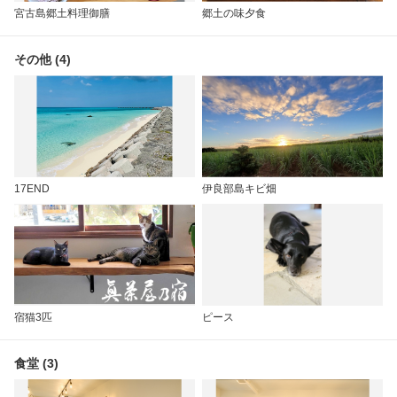
宮古島郷土料理御膳
郷土の味夕食
その他 (4)
17END
伊良部島キビ畑
宿猫3匹
ピース
食堂 (3)