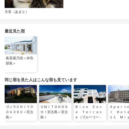
天音（あまと）
最近見た宿
眞茶屋乃宿＜伊良
部島＞
同じ宿を見た人はこんな宿も見ています
ヴィラＣＨＩＹＯ
ＵＭＩＴＯＨＯＳ
Ｂｌｕｅ Ｃｏｖ
Ａｐａｒｔ
ＤＡ３９０＜宮古
ＨＩ宮古島＜宮古
ｅ Ｔｅｒｒａｃ
ｔ Ｈｏ
島＞
島＞
ｅ（ブルーコーブ
１１ Ｍｉ
テラス）＜伊良部
ｏｊｉｍａ
島＞
島＞