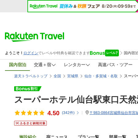
国内宿泊
交通＋宿
レンタカー
高速バス・ツアー
スーパー
楽天トラベルトップ
全国
宮城県
仙台・多賀城・名取
スーパーホテル仙台駅東口天然
4.50
(
342
件)
〒983-0864宮城県仙台市宮
施設紹介
宿ニュース
プラン一覧
部屋一覧