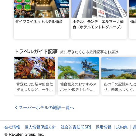
ダイワロイネットホテル仙台
ホテル モンテ エルマーナ仙
仙
台（ホテルモントレグループ）
トラベルガイド記事
旅に行きたくなる旅行記事をお届け
青森ねぶた祭や仙台七
仙台観光のおすすめス
あの日の記憶をた
夕まつりなど、一生に
ポット40選！仙台旅
り、未来へつなぐ
一度は行きたい！東北
行の見どころ全制覇！
城の震災遺構と海
の夏祭り
魅力を巡る旅
スーパーホテルの施設一覧へ
会社情報
個人情報保護方針
社会的責任[CSR]
採用情報
規約集
© Rakuten Group, Inc.