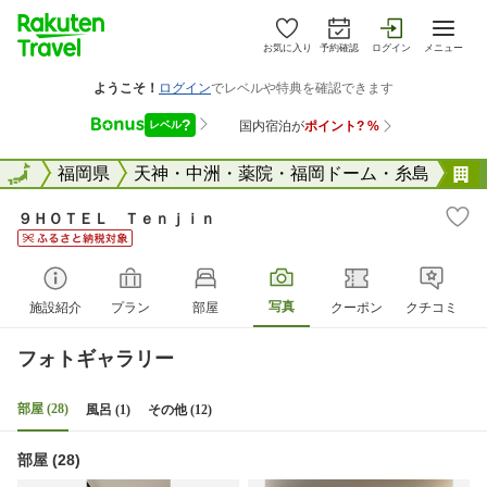
お気に入り
予約確認
ログイン
メニュー
全国
全国
福岡県
天神・中洲・薬院・福岡ドーム・糸島
９ＨＯＴＥＬ Ｔｅｎｊｉｎ
写真
施設紹介
プラン
部屋
クーポン
クチコミ
フォトギャラリー
部屋 (28)
風呂 (1)
その他 (12)
部屋 (28)