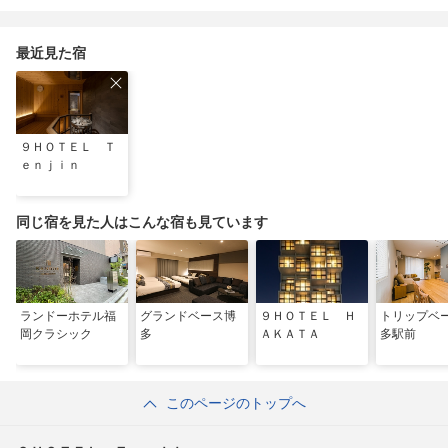
最近見た宿
９ＨＯＴＥＬ Ｔ
ｅｎｊｉｎ
同じ宿を見た人はこんな宿も見ています
ランドーホテル福
グランドベース博
９ＨＯＴＥＬ Ｈ
トリップベ
岡クラシック
多
ＡＫＡＴＡ
多駅前
このページのトップへ