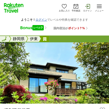
お気に入り
予約確認
ログイン
メニュー
全国
全国
静岡県
伊東
貸別荘花摘里
1/16