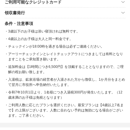
ご利用可能なクレジットカード
領収書発行
条件・注意事項
3歳以下のお子様は添い寝頂ければ無料です。
4歳以上のお子様は大人と同一料金です。
チェックインが18:00時を過ぎる場合は必ずご連絡ください。
アーリーチェックインとレイトチェックアウトにつきましては有料となり
ますことをご承知置き願います。
追加料金は【1時間につき6,500円】を頂戴することとなりますので、ご理
解の程お願い致します。
入湯税は、鉱泉浴場の経営者が入湯された方から徴収し、1か月分をまとめ
て翌月に市役所へ申告納付いたします。
令和7年10月1日より、1名様につき入湯税300円が発生いたします。（12
歳未満のお子様は免税となります）
ご利用人数に応じたプランを選択ください。最安プランは【4歳以上7名ま
で】の上限がございます。人数に合わない予約は無効になる場合がござい
ます。ご了承ください。