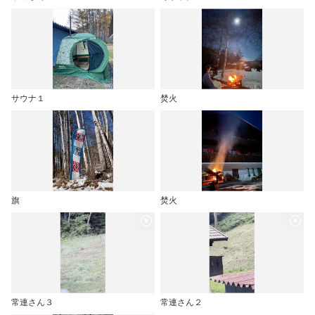
サウナ１
焚火
旗
焚火
常連さん３
常連さん２