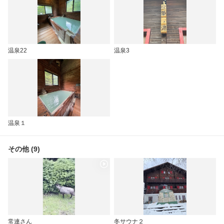
温泉22
温泉3
温泉１
その他 (9)
常連さん
冬サウナ２