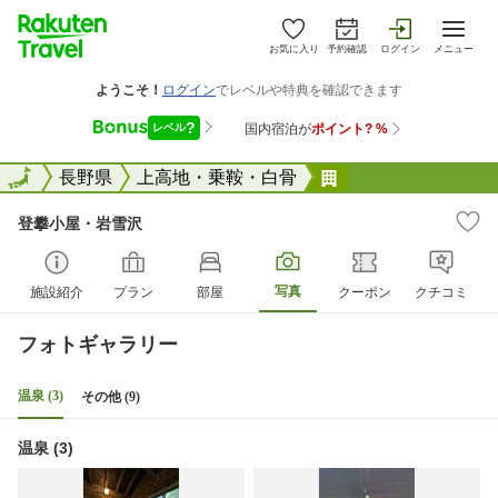
お気に入り
予約確認
ログイン
メニュー
全国
全国
長野県
上高地・乗鞍・白骨
登攀小屋・岩雪沢
登攀小屋・岩雪沢
写真
施設紹介
プラン
部屋
クーポン
クチコミ
フォトギャラリー
温泉 (3)
その他 (9)
温泉 (3)