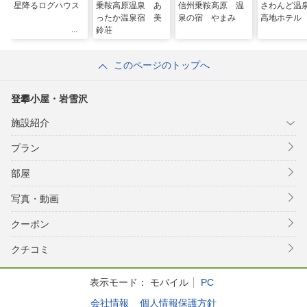
星降るログハウス
乗鞍高原温泉 あ
信州乗鞍高原 温
さわんど温
ったか温泉宿 美
泉の宿 やまみ
高地ホテル
鈴荘
このページのトップへ
登攀小屋・岩雪沢
施設紹介
プラン
部屋
写真・動画
クーポン
クチコミ
表示モード：
モバイル
PC
会社情報
個人情報保護方針