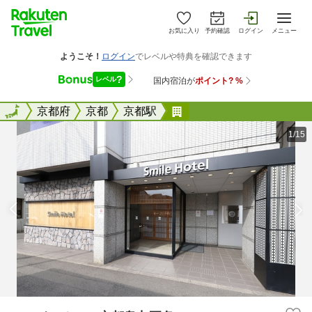
お気に入り
予約確認
ログイン
メニュー
全国
全国
京都府
京都
京都駅
スマイルホテル京都烏丸
1/15