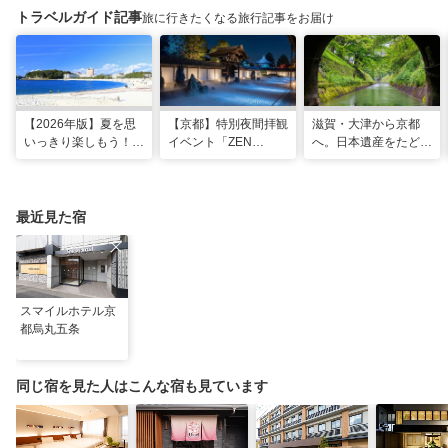
トラベルガイド記事
旅に行きたくなる旅行記事をお届け
【2026年版】夏を思
【京都】特別夜間拝観
滋賀・大津から京都
いっきり楽しもう！関
イベント「ZEN
へ。日本遺産をたどる
西のおすすめ海水浴
NIGHT 東福寺」が開
「びわ湖疏水船」の水
場・ビーチ18選
催！ “脳をととのえ
路旅
る”没入型サウンドア
ートナイトを
最近見た宿
スマイルホテル京
都烏丸五条
同じ宿を見た人はこんな宿も見ています