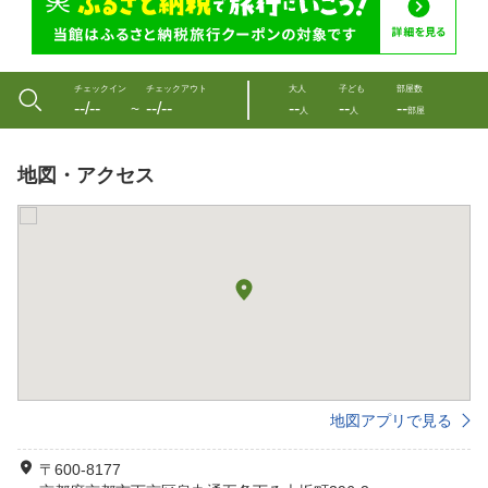
チェックイン
チェックアウト
大人
子ども
部屋数
--/--
--/--
--
--
--
〜
人
人
部屋
地図・アクセス
地図アプリで見る
〒600-8177