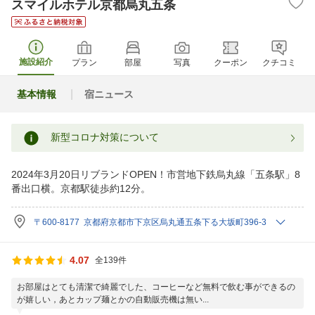
スマイルホテル京都烏丸五条
施設紹介
プラン
部屋
写真
クーポン
クチコミ
基本情報
宿ニュース
新型コロナ対策について
2024年3月20日リブランドOPEN！市営地下鉄烏丸線「五条駅」8
番出口横。京都駅徒歩約12分。
〒600-8177 京都府京都市下京区烏丸通五条下る大坂町396-3
4.07
全139件
お部屋はとても清潔で綺麗でした、コーヒーなど無料で飲む事ができるの
が嬉しい，あとカップ麺とかの自動販売機は無い...