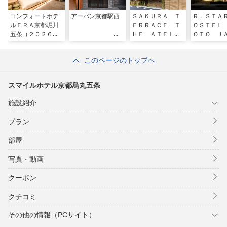
コンフォートホテ
アーバン京都駅西
ＳＡＫＵＲＡ Ｔ
Ｒ．ＳＴＡ
ルＥＲＡ京都堀川
ＥＲＲＡＣＥ Ｔ
ＯＳＴＥＬ
五条（２０２６年
ＨＥ ＡＴＥＬＩ
ＯＴＯ Ｊ
６月２２日 リブ
ＥＲ（サクラテラ
Ｎ
ランド）
ス ザ アトリ
このページのトップへ
エ）
スマイルホテル京都烏丸五条
施設紹介
プラン
部屋
写真・動画
クーポン
クチコミ
その他の情報（PCサイト）