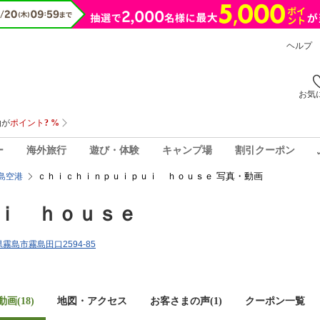
ヘルプ
お気
ー
海外旅行
遊び・体験
キャンプ場
割引クーポン
ｃｈｉｃｈｉｎｐｕｉｐｕｉ ｈｏｕｓｅ 写真・動画
島空港
ｉ ｈｏｕｓｅ
県霧島市霧島田口2594-85
画(18)
地図・アクセス
お客さまの声(
1
)
クーポン一覧