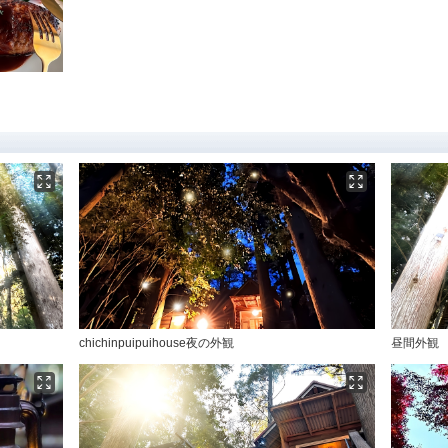
chichinpuipuihouse夜の外観
昼間外観