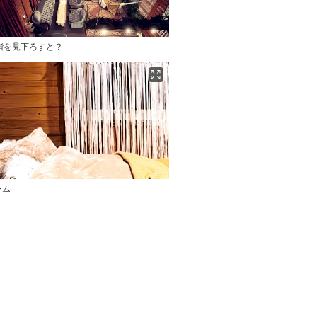
階を見下ろすと？
ーム