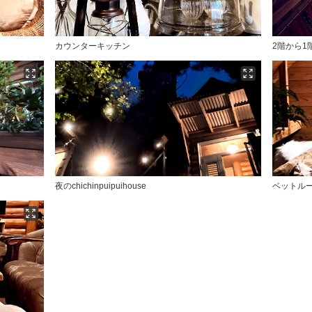
カウンターキッチン
2階から1
夜のchichinpuipuihouse
ベットル