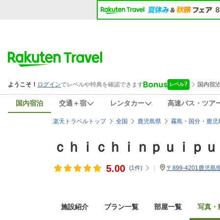
国内宿泊
交通＋宿
レンタカー
高速バス・ツア
楽天トラベルトップ
全国
鹿児島県
霧島・国分・鹿児
ｃｈｉｃｈｉｎｐｕｉｐｕ
5.00
(
1
件)
〒899-4201鹿児島
施設紹介
プラン一覧
部屋一覧
写真・動