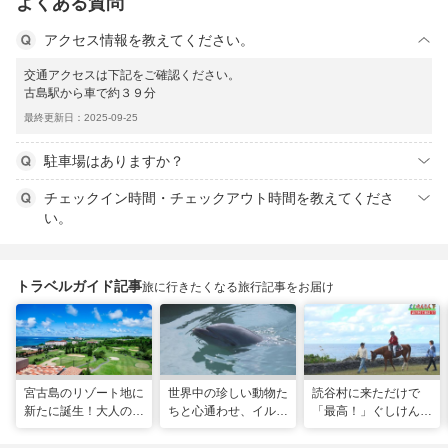
よくある質問
アクセス情報を教えてください。
交通アクセスは下記をご確認ください。
古島駅から車で約３９分
最終更新日：2025-09-25
駐車場はありますか？
チェックイン時間・チェックアウト時間を教えてくださ
い。
トラベルガイド記事
旅に行きたくなる旅行記事をお届け
宮古島のリゾート地に
世界中の珍しい動物た
読谷村に来ただけで
新たに誕生！大人の特
ちと心通わせ、イルカ
「最高！」ぐしけんさ
別ステイをかなえる
と一緒に泳ぐ夢の体験
ん、馬に乗って日本茶
「アラマンダ スプレ
「間近でふれ合える！
にうっとり。沖縄の隠