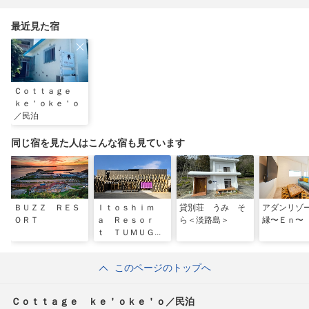
ンディド」
推しアニマル！！」
れ名所を全力で満喫し
てきた
最近見た宿
Ｃｏｔｔａｇｅ
ｋｅ＇ｏｋｅ＇ｏ
／民泊
同じ宿を見た人はこんな宿も見ています
ＢＵＺＺ ＲＥＳ
Ｉｔｏｓｈｉｍ
貸別荘 うみ そ
アダンリ
ＯＲＴ
ａ Ｒｅｓｏｒ
ら＜淡路島＞
縁〜Ｅｎ〜
ｔ ＴＵＭＵＧＵ
／民泊
このページのトップへ
Ｃｏｔｔａｇｅ ｋｅ＇ｏｋｅ＇ｏ／民泊