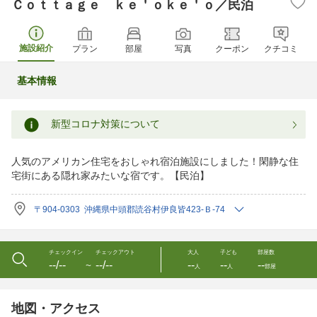
Ｃｏｔｔａｇｅ ｋｅ＇ｏｋｅ＇ｏ／民泊
施設紹介
プラン
部屋
写真
クーポン
クチコミ
基本情報
新型コロナ対策について
人気のアメリカン住宅をおしゃれ宿泊施設にしました！閑静な住
宅街にある隠れ家みたいな宿です。【民泊】
〒904-0303 沖縄県中頭郡読谷村伊良皆423-Ｂ-74
チェックイン
チェックアウト
大人
子ども
部屋数
--/--
--/--
--
--
--
〜
人
人
部屋
地図・アクセス