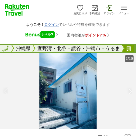
お気に入り
予約確認
ログイン
メニュー
全国
全国
沖縄県
宜野湾・北谷・読谷・沖縄市・うるま
Ｃ
1/16