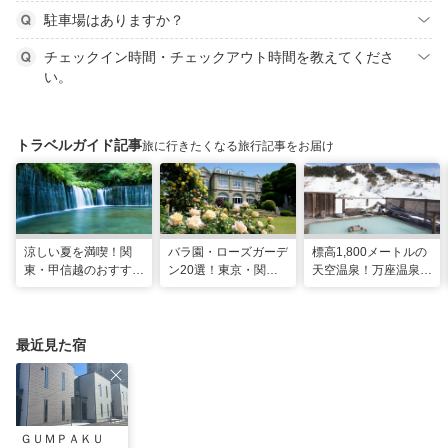
駐車場はありますか？
チェックイン時間・チェックアウト時間を教えてくださ
い。
トラベルガイド記事
旅に行きたくなる旅行記事をお届け
涼しい夏を満喫！関
バラ園・ローズガーデ
標高1,800メートルの
東・甲信越のおすすめ
ン20選！東京・関東
天空温泉！万座温泉
避暑地14選
の名所をご紹介
日進舘の絶景風呂と充
実プログラムで心身を
整える
最近見た宿
ＧＵＭＰＡＫＵ