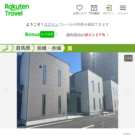
お気に入り
予約確認
ログイン
メニュー
全国
全国
群馬県
前橋・赤城
ＧＵＭＰＡＫＵ Ｍａｅｂ
1/16