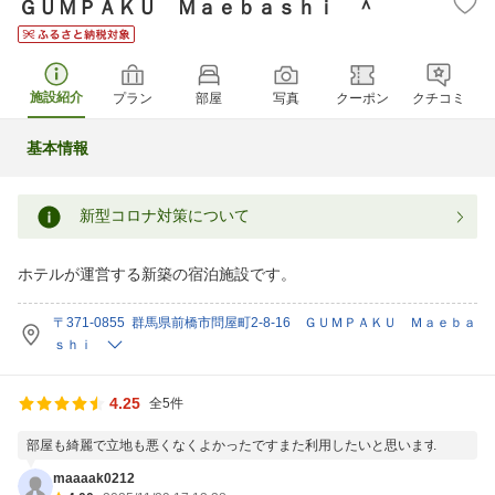
ＧＵＭＰＡＫＵ Ｍａｅｂａｓｈｉ ＾
施設紹介
プラン
部屋
写真
クーポン
クチコミ
基本情報
新型コロナ対策について
ホテルが運営する新築の宿泊施設です。
〒371-0855 群馬県前橋市問屋町2-8-16 ＧＵＭＰＡＫＵ Ｍａｅｂａ
ｓｈｉ
4.25
全5件
部屋も綺麗で立地も悪くなくよかったですまた利用したいと思います
maaaak0212