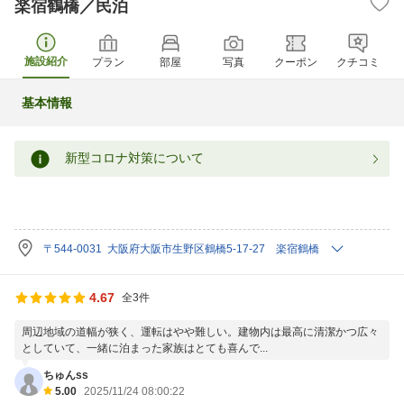
楽宿鶴橋／民泊
施設紹介
プラン
部屋
写真
クーポン
クチコミ
基本情報
新型コロナ対策について
〒544-0031 大阪府大阪市生野区鶴橋5-17-27 楽宿鶴橋
4.67
全3件
周辺地域の道幅が狭く、運転はやや難しい。建物内は最高に清潔かつ広々
としていて、一緒に泊まった家族はとても喜んで...
ちゅんss
5.00
2025/11/24 08:00:22