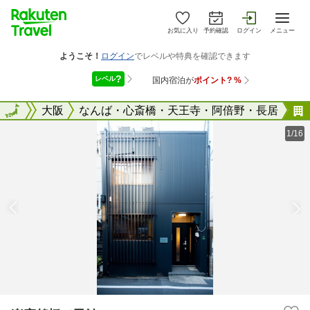
お気に入り
予約確認
ログイン
メニュー
大阪府
全国
大阪
なんば・心斎橋・天王寺・阿倍野・長居
1/16