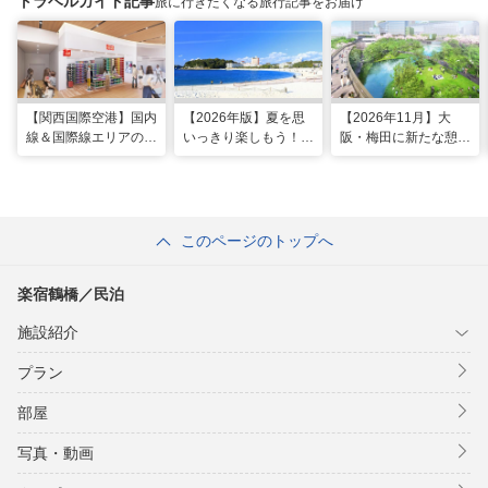
トラベルガイド記事
旅に行きたくなる旅行記事をお届け
【関西国際空港】国内
【2026年版】夏を思
【2026年11月】大
線＆国際線エリアの大
いっきり楽しもう！関
阪・梅田に新たな憩い
規模リノベーションで
西のおすすめ海水浴
スポット「うめきたの
どう変わった？
場・ビーチ18選
森」が早期オープン決
定！
このページのトップへ
楽宿鶴橋／民泊
施設紹介
プラン
部屋
写真・動画