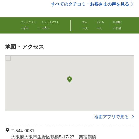
すべてのクチコミ・お客さまの声を見る
チェックイン
チェックアウト
大人
子ども
部屋数
--/--
--/--
--
--
--
〜
人
人
部屋
地図・アクセス
地図アプリで見る
〒544-0031
大阪府大阪市生野区鶴橋5-17-27 楽宿鶴橋