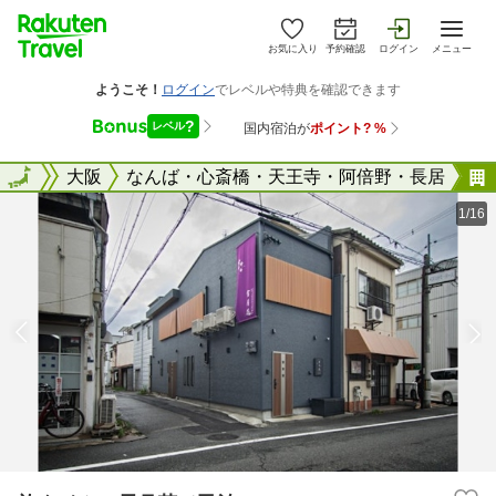
お気に入り
予約確認
ログイン
メニュー
大阪府
全国
大阪
なんば・心斎橋・天王寺・阿倍野・長居
1/16