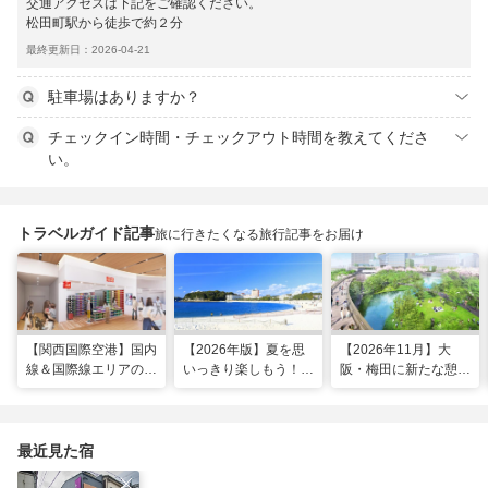
交通アクセスは下記をご確認ください。
松田町駅から徒歩で約２分
最終更新日：2026-04-21
駐車場はありますか？
チェックイン時間・チェックアウト時間を教えてくださ
い。
トラベルガイド記事
旅に行きたくなる旅行記事をお届け
【関西国際空港】国内
【2026年版】夏を思
【2026年11月】大
線＆国際線エリアの大
いっきり楽しもう！関
阪・梅田に新たな憩い
規模リノベーションで
西のおすすめ海水浴
スポット「うめきたの
どう変わった？
場・ビーチ18選
森」が早期オープン決
定！
最近見た宿