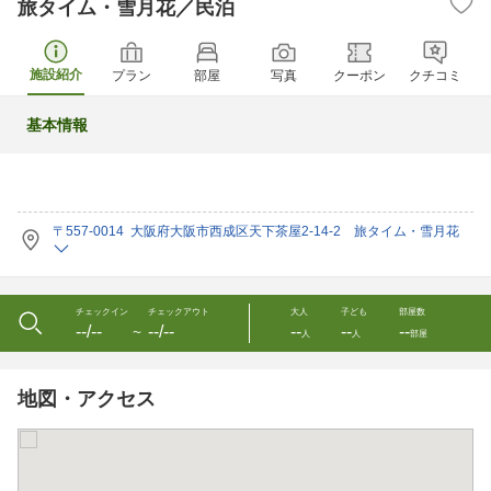
旅タイム・雪月花／民泊
施設紹介
プラン
部屋
写真
クーポン
クチコミ
基本情報
〒557-0014 大阪府大阪市西成区天下茶屋2-14-2 旅タイム・雪月花
チェックイン
チェックアウト
大人
子ども
部屋数
--/--
--/--
--
--
--
〜
人
人
部屋
地図・アクセス