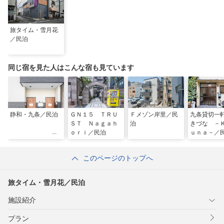
旅タイム・雪月花
／民泊
同じ宿を見た人はこんな宿も見ています
静和・九条／民泊
ＧＮ１５ ＴＲＵ
Ｆメゾン岸里／民
九条貸切
ＳＴ Ｎａｇａｈ
泊
きづな －
ｏｒｉ／民泊
ｕｎａ－／
このページのトップへ
旅タイム・雪月花／民泊
施設紹介
プラン