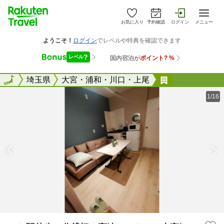
お気に入り
予約確認
ログイン
メニュー
全国
全国
埼玉県
大宮・浦和・川口・上尾
ＪＲ駅徒歩１
1/16