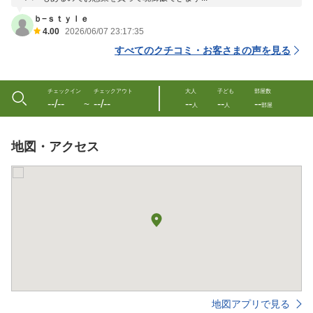
ｂ−ｓｔｙｌｅ
4.00
2026/06/07 23:17:35
すべてのクチコミ・お客さまの声を見る
チェックイン
チェックアウト
大人
子ども
部屋数
--/--
--/--
--
--
--
〜
人
人
部屋
地図・アクセス
地図アプリで見る