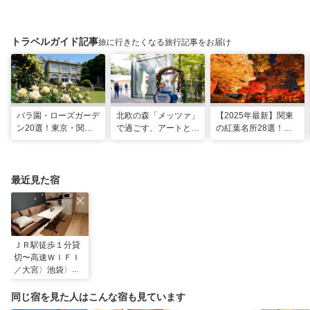
トラベルガイド記事
旅に行きたくなる旅行記事をお届け
バラ園・ローズガーデ
北欧の森「メッツァ」
【2025年最新】関東
ン20選！東京・関東
で過ごす、アートとム
の紅葉名所28選！
の名所をご紹介
ーミンの物語の世界に
2025年見頃やライト
浸る湖畔の休日
アップ情報も
最近見た宿
ＪＲ駅徒歩１分貸
切〜高速ＷＩＦＩ
／大宮〉池袋〉新
宿〉渋谷へ乗換な
し ＾
同じ宿を見た人はこんな宿も見ています