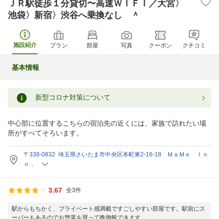
ＪＲ駅徒歩１分貸切〜高速ＷＩＦＩ／大宮〉
池袋〉新宿〉渋谷へ乗換なし ＾
施設紹介
プラン
部屋
写真
クーポン
クチコミ
基本情報
新型コロナ対策について
中心部に位置するこちらの宿泊先の近くには、家族で訪れたい場
所がすべてそろいます。
〒338-0832 埼玉県さいたま市中央区本町東2-16-18 ＭａＭｅ Ｉｎ
ｎ．
3.67
全3件
駅からもちかく、プライベート感満載ですごしやすい部屋です。駅前にス
ーパーもあるのでお惣菜を買って晩御飯できます...