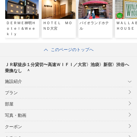
ＤＥＲＭＥ神明Ｈ
ＨＯＴＥＬ ＭＯ
パイオランドホテ
ＷＡＬＬ
ｏｔｅｌ＆Ｗｅｅ
ＮＤ大宮
ル
ＨＯＵＳＥ
ｋｌｙ
このページのトップへ
ＪＲ駅徒歩１分貸切〜高速ＷＩＦＩ／大宮〉池袋〉新宿〉渋谷へ
乗換なし ＾
施設紹介
プラン
部屋
写真・動画
クーポン