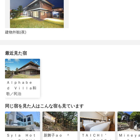
建物外観(夜)
最近見た宿
Ａｌｐｈａｂｅ
ｄ Ｖｉｌｌａ和
歌／民泊
同じ宿を見た人はこんな宿も見ています
Ｓｙｌａ Ｈｏｔ
新舞子ａｏ ＾
ＴＡＩＣＨＩ＇
Ｍｉｎｅｙ