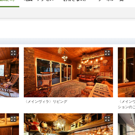
〈メインヴィラ〉リビング
〈メイン
ションの