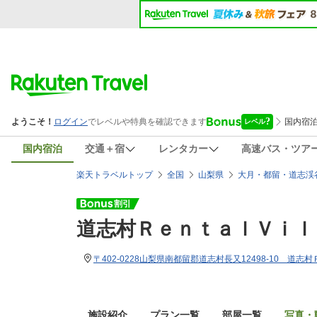
国内宿泊
交通＋宿
レンタカー
高速バス・ツア
楽天トラベルトップ
全国
山梨県
大月・都留・道志渓
道志村ＲｅｎｔａｌＶｉｌ
〒402-0228山梨県南都留郡道志村長又12498-10 道志
施設紹介
プラン一覧
部屋一覧
写真・動