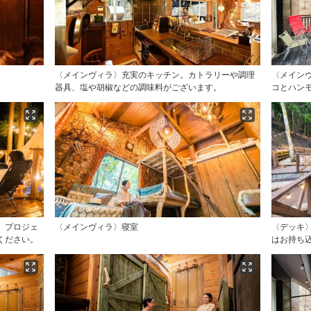
〈メインヴィラ〉充実のキッチン。カトラリーや調理
〈メイン
器具、塩や胡椒などの調味料がございます。
コとハン
。プロジェ
〈メインヴィラ〉寝室
〈デッキ
ください。
はお持ち込