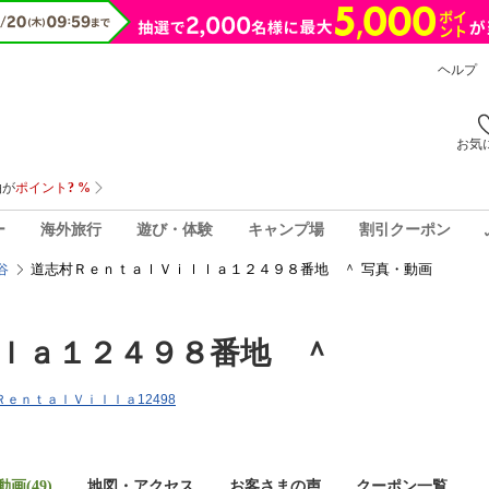
ヘルプ
お気
ー
海外旅行
遊び・体験
キャンプ場
割引クーポン
道志村ＲｅｎｔａｌＶｉｌｌａ１２４９８番地 ＾ 写真・動画
谷
ｌａ１２４９８番地 ＾
村ＲｅｎｔａｌＶｉｌｌａ12498
画(49)
地図・アクセス
お客さまの声
クーポン一覧