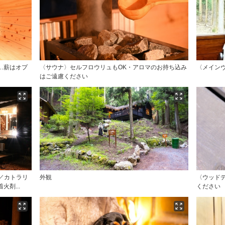
…薪はオプ
〈サウナ〉セルフロウリュもOK・アロマのお持ち込み
〈メイン
はご遠慮ください
／カトラリ
外観
〈ウッド
剤...
ください