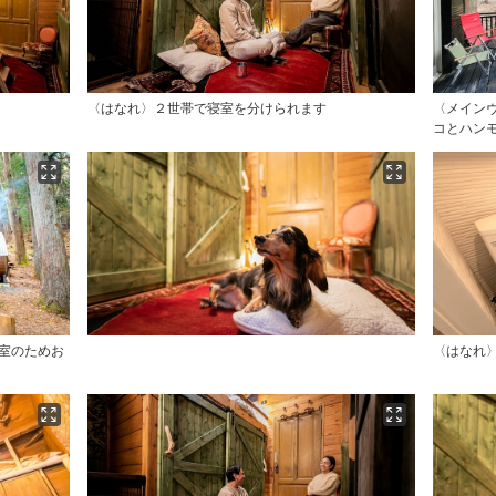
〈はなれ〉２世帯で寝室を分けられます
〈メイン
コとハン
室のためお
〈はなれ