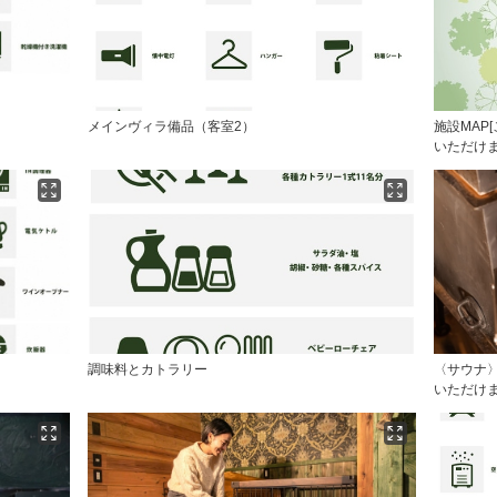
メインヴィラ備品（客室2）
施設MAP
いただけま
調味料とカトラリー
〈サウナ
いただけ