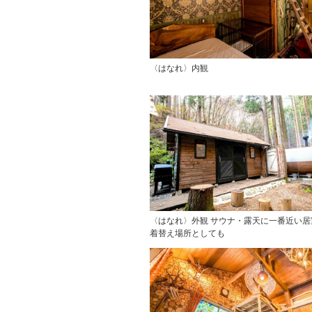
〈はなれ〉内観
〈はなれ〉外観 サウナ・露天に一番近い居
着替え場所としても