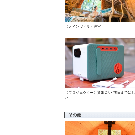
〈メインヴィラ〉寝室
〈プロジェクター〉貸出OK・前日までに
い
その他