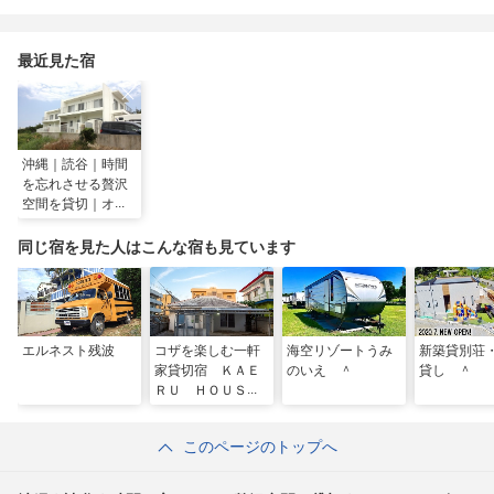
最近見た宿
沖縄｜読谷｜時間
を忘れさせる贅沢
空間を貸切｜オー
シャンビュー｜Ｂ
ＢＱ｜駐車場有｜
同じ宿を見た人はこんな宿も見ています
１１名 ＾
エルネスト残波
コザを楽しむ一軒
海空リゾートうみ
新築貸別荘
家貸切宿 ＫＡＥ
のいえ ＾
貸し ＾
ＲＵ ＨＯＵＳ
Ｅ ＾
このページのトップへ