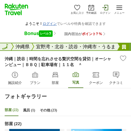
お気に入り
予約確認
ログイン
メニュー
全国
全国
沖縄県
宜野湾・北谷・読谷・沖縄市・うるま
沖縄｜読谷｜時間を忘れさせる贅沢空間を貸切｜オーシャ
ンビュー｜ＢＢＱ｜駐車場有｜１１名 ＾
写真
施設紹介
プラン
部屋
クーポン
クチコミ
フォトギャラリー
部屋 (22)
風呂 (1)
その他 (23)
部屋 (22)