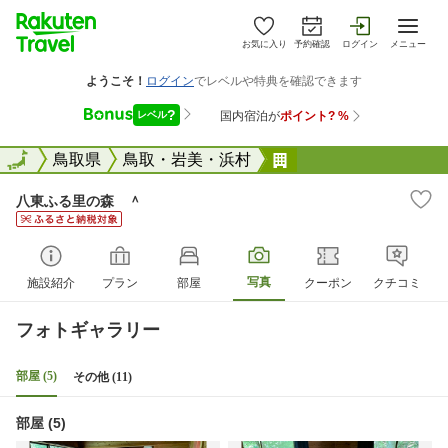
お気に入り
予約確認
ログイン
メニュー
全国
全国
鳥取県
鳥取・岩美・浜村
八東ふる里の森 ＾
八東ふる里の森 ＾
写真
施設紹介
プラン
部屋
クーポン
クチコミ
フォトギャラリー
部屋 (5)
その他 (11)
部屋 (5)