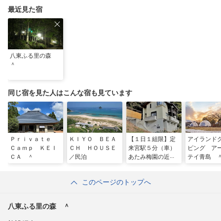
最近見た宿
八東ふる里の森
＾
同じ宿を見た人はこんな宿も見ています
Ｐｒｉｖａｔｅ
ＫＩＹＯ ＢＥＡ
【１日１組限】定
アイランド
Ｃａｍｐ ＫＥＩ
ＣＨ ＨＯＵＳＥ
来宮駅５分（車）
ピング ア
ＣＡ ＾
／民泊
あたみ梅園の近く
テイ青島 
に位置します★
木々に囲まれたプ
このページのトップへ
ライベート空間
★ ＾
八東ふる里の森 ＾