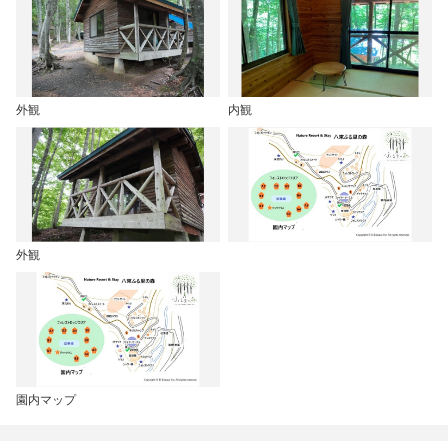
外観
内観
外観
園内マップ