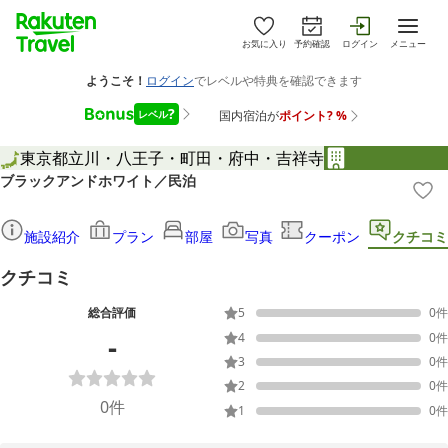
お気に入り
予約確認
ログイン
メニュー
東京都
立川・八王子・町田・府中・吉祥寺
ブラックアンドホワイト／民泊
施設紹介
プラン
部屋
写真
クーポン
クチコミ
クチコミ
総合評価
5
0
件
-
4
0
件
3
0
件
2
0
件
0
件
1
0
件