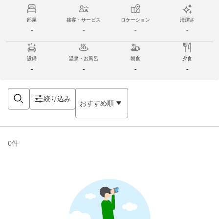
部屋
接客・サービス
ロケーション
清潔さ
-
-
-
-
設備
温泉・お風呂
朝食
夕食
-
-
-
-
絞り込み
おすすめ順
0
件