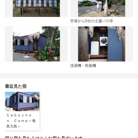
空港から5分の土盛バス停
洗濯機・乾燥機
最近見た宿
Ｃａｂｏｃｈｏ
ｎ Ｃａｍｐ＜奄
美大島＞