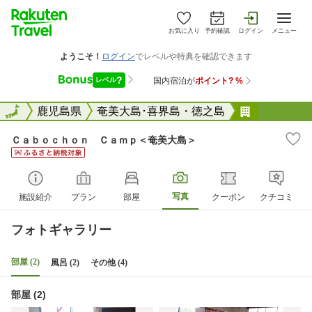
お気に入り
予約確認
ログイン
メニュー
全国
全国
鹿児島県
奄美大島･喜界島・徳之島
Ｃａｂｏｃ
Ｃａｂｏｃｈｏｎ Ｃａｍｐ＜奄美大島＞
写真
施設紹介
プラン
部屋
クーポン
クチコミ
フォトギャラリー
部屋 (2)
風呂 (2)
その他 (4)
部屋 (2)