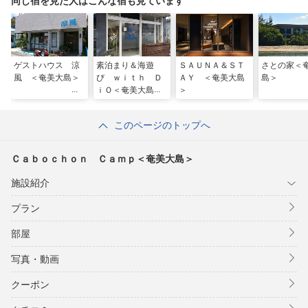
同じ宿を見た人はこんな宿も見ています
ゲストハウス 涼
素泊まり＆海遊
ＳＡＵＮＡ＆ＳＴ
さとの家＜
風 ＜奄美大島＞
び ｗｉｔｈ Ｄ
ＡＹ ＜奄美大島
島＞
ｉＯ＜奄美大島＞
＞
このページのトップへ
Ｃａｂｏｃｈｏｎ Ｃａｍｐ＜奄美大島＞
施設紹介
プラン
部屋
写真・動画
クーポン