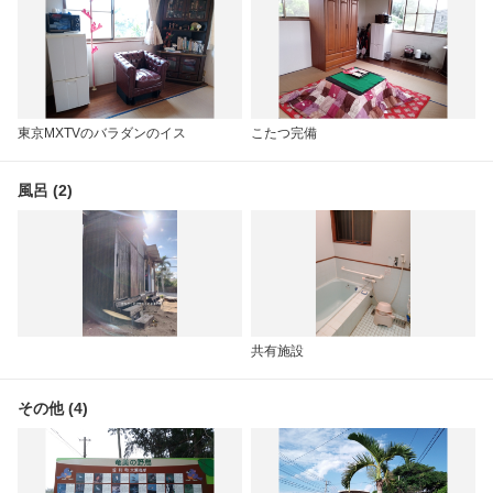
東京MXTVのバラダンのイス
こたつ完備
風呂 (2)
共有施設
その他 (4)