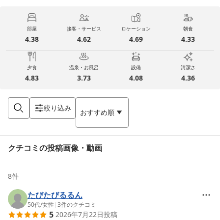
部屋
接客・サービス
ロケーション
朝食
4.38
4.62
4.69
4.33
夕食
温泉・お風呂
設備
清潔さ
4.83
3.73
4.08
4.36
絞り込み
おすすめ順
クチコミの投稿画像・動画
8
件
たびたびるるん
50代
/
女性
|
3
件のクチコミ
5
2026年7月22日
投稿