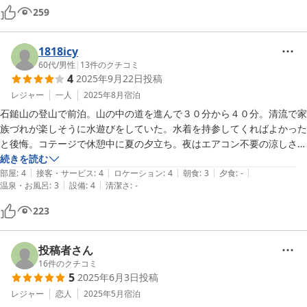
ベキュー🍖も良かったです。

259
冬のコテージ、おすすめです！

お風呂、トイレもコテージに付いてますー。そこも良かった！！
1818icy
60代
/
男性
|
13
件のクチコミ
4
2025年9月22日
投稿
レジャー
一人
2025年8月
宿泊
石鎚山の登山で前泊。山の中の道を進んで３０分から４０分。清流で家
族づれが楽しそうに水遊びをしていた。水着を持参してくればよかった
と後悔。コテージで休憩中に夏の夕立ち。夜はエアコン不要の涼しさ。
朝は早番担当？の若いバイト君みたいなスタッフがキッチンで調理した
続きを読む
|
|
|
|
|
簡単な和の朝食セット。玉子焼き、ウインナーなど。ごくシンプル。と
部屋
:
4
接客・サービス
:
4
ロケーション
:
4
朝食
:
3
夕食
:
-
|
|
温泉・お風呂
:
3
設備
:
4
清潔さ
:
-
にかくロケーションは抜群で、釣りや川遊び、BBQやテント泊するに
はグッドな施設。
223
投稿者さん
16
件のクチコミ
5
2025年6月3日
投稿
レジャー
恋人
2025年5月
宿泊