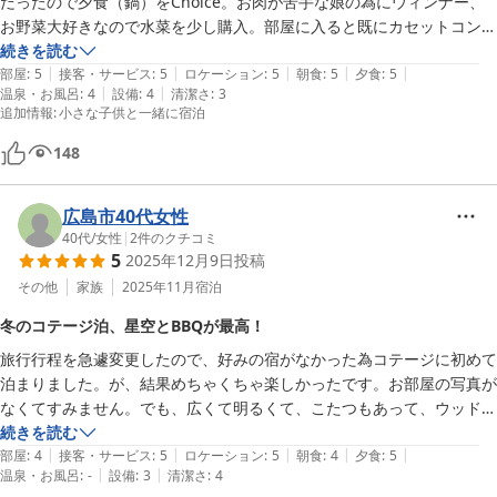
だったので夕食（鍋）をChoice。お肉が苦手な娘の為にウィンナー、
お野菜大好きなので水菜を少し購入。部屋に入ると既にカセットコンロ
の上に具材が入った土鍋がセットしてあり、冷蔵庫の出汁を入れるだけ
続きを読む
|
|
|
|
|
に！野菜、鴨肉、うどんがそれぞれ銀バッドに入っており野菜盛り沢
部屋
:
5
接客・サービス
:
5
ロケーション
:
5
朝食
:
5
夕食
:
5
|
|
温泉・お風呂
:
4
設備
:
4
清潔さ
:
3
山。お腹いっぱいで大満足。

追加情報
:
小さな子供と一緒に宿泊
朝食はロールパンと具材、スープが準備してありました。余った千切り
キャベツはスープを温め直す時に鍋に投入しました。

148
部屋からの眺めがとても良かったです。テラスもありバスタオル等も干
せるスペースがありました。2段ベッドの上がロフトの様な作りになっ
広島市40代女性
ていましたが、階段は無く使用出来ませんでした。覗いたら埃だらけで
40代
/
女性
|
2
件のクチコミ
ちょっとビックリでした。

5
2025年12月9日
投稿
受け付けの方もとてもフレンドリーでした。
その他
家族
2025年11月
宿泊
冬のコテージ泊、星空とBBQが最高！
旅行行程を急遽変更したので、好みの宿がなかった為コテージに初めて
泊まりました。が、結果めちゃくちゃ楽しかったです。お部屋の写真が
なくてすみません。でも、広くて明るくて、こたつもあって、ウッドデ
ッキからは星もたくさん見えて良かったです。

続きを読む
|
|
|
|
|
朝、近所を散歩したのですがその風景や澄んだ空気もご馳走でした！

部屋
:
4
接客・サービス
:
5
ロケーション
:
5
朝食
:
4
夕食
:
5
|
|
温泉・お風呂
:
-
設備
:
3
清潔さ
:
4
バーベキューの火起こしもしてあって、焼くのと片付けだけの簡単バー