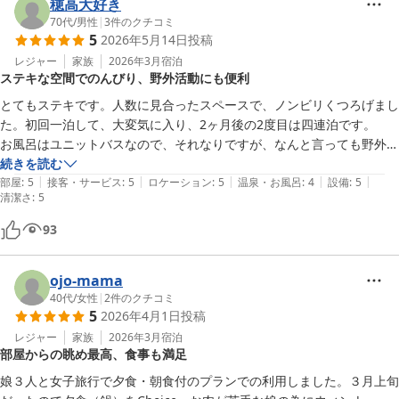
穂高大好き
70代
/
男性
|
3
件のクチコミ
5
2026年5月14日
投稿
レジャー
家族
2026年3月
宿泊
ステキな空間でのんびり、野外活動にも便利
とてもステキです。人数に見合ったスペースで、ノンビリくつろげまし
た。初回一泊して、大変気に入り、2ヶ月後の2度目は四連泊です。

お風呂はユニットバスなので、それなりですが、なんと言っても野外活
動用の山小屋で、しかもウォシュレット付きです。高評価は当然です。
続きを読む
|
|
|
|
|
次回も利用したいです。
部屋
:
5
接客・サービス
:
5
ロケーション
:
5
温泉・お風呂
:
4
設備
:
5
清潔さ
:
5
93
ojo-mama
40代
/
女性
|
2
件のクチコミ
5
2026年4月1日
投稿
レジャー
家族
2026年3月
宿泊
部屋からの眺め最高、食事も満足
娘３人と女子旅行で夕食・朝食付のプランでの利用しました。３月上旬