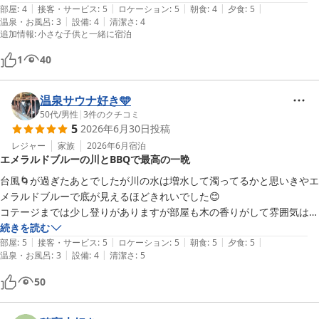
|
|
|
|
|
お肉は適量と言う感じ。うちの場合は西条市内で追加の牛肉を少しスー
部屋
:
4
接客・サービス
:
5
ロケーション
:
5
朝食
:
4
夕食
:
5
|
|
温泉・お風呂
:
3
設備
:
4
清潔さ
:
4
パーで調達してお腹いっぱいという感じでした。

追加情報
:
小さな子供と一緒に宿泊
バンガローは、素朴な山小屋風、でも空調もキッチンも利用でき、二段
1
40
ベッドでの宿泊も子供は楽しそうでした。　　

温泉サウナ好き🩵
朝食のサンドイッチ作りは少しめんどくさかったかな。セルフであれば
50代
/
男性
|
3
件のクチコミ
とことん簡単に、ハムとレタスとか挟めば完成というものでもいいのか
5
2026年6月30日
投稿
なと思いました。

レジャー
家族
2026年6月
宿泊
エメラルドブルーの川とBBQで最高の一晩
いずれにしても、お手頃に自然を満喫できて、満足できる家族水入らず
台風🌀が過ぎたあとでしたが川の水は増水して濁ってるかと思いきやエ
の団らん時間を快適に過ごせました。
メラルドブルーで底が見えるほどきれいでした😊

コテージまでは少し登りがありますが部屋も木の香りがして雰囲気はあ
りました。

続きを読む
|
|
|
|
|
BBQの用意も完璧で美味しくいただきました。

部屋
:
5
接客・サービス
:
5
ロケーション
:
5
朝食
:
5
夕食
:
5
|
|
温泉・お風呂
:
3
設備
:
4
清潔さ
:
5
BBQに使う炭がなかなかよいもので火力も充分でお肉も上手く焼けま
すよ。

50
大自然の中、廃校を利用したキャンプ場で初心者はコテージもあり、私
のようなにわかキャンパーには最高の一晩でした。