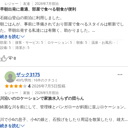
レジャー
友達
2026年7月
宿泊
早朝出発に最適、部屋で食べる朝食が便利
石鎚山登山の前泊に利用しました。

朝ごはんが、事前に準備されており部屋で食べるスタイルは斬新でし
た。早朝出発する私達には有難く、助かりました。

部屋は、２段ベッドが２台と布団が２組で最大６名のお部屋を３名で利
続きを読む
|
|
|
|
|
用しました。大人６名だと窮屈に感じるかもしれません。

部屋
:
5
接客・サービス
:
5
ロケーション
:
5
朝食
:
5
温泉・お風呂
:
-
|
設備
:
5
清潔さ
:
5
夏休みにファミリーで利用するにはピッタリかと！ぜひ連泊をオススメ
します。
8
ザック3175
40代
/
男性
|
16
件のクチコミ
4
2026年7月5日
投稿
レジャー
家族
2026年5月
宿泊
川沿いのロケーションで家族水入らずの団らん
綺麗な川を前にして、管理棟とバンガローが斜面に並ぶロケーション。

川で小6の息子、小4の娘と、石投げをしたり周辺を散策したり、雄大
な自然にとても癒されました。夕食のバーベキューは野菜もたくさん、
続きを読む