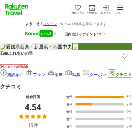
お気に入り
予約確認
ログイン
メニュー
愛媛県
西条・新居浜・四国中央
石鎚ふれあいの里
ふるさと納税対象
施設紹介
プラン
部屋
写真
クーポン
クチコミ
クチコミ
総合評価
5
6
件
4.54
4
2
件
3
0
件
2
0
件
15
件
1
0
件