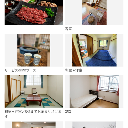
客室
サービスdrinkブース
和室＋洋室
和室＋洋室5名様までお泊まり頂けま
202
す