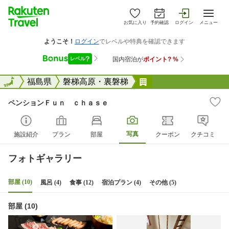
お気に入り
予約確認
ログイン
メニュー
全国
全国
福島県
磐梯高原・裏磐梯
ペンションＦｕｎ 
ペンションＦｕｎ ｃｈａｓｅ
写真
施設紹介
プラン
部屋
クーポン
クチコミ
フォトギャラリー
部屋 (10)
風呂 (4)
食事 (12)
宿泊プラン (4)
その他 (5)
部屋 (10)