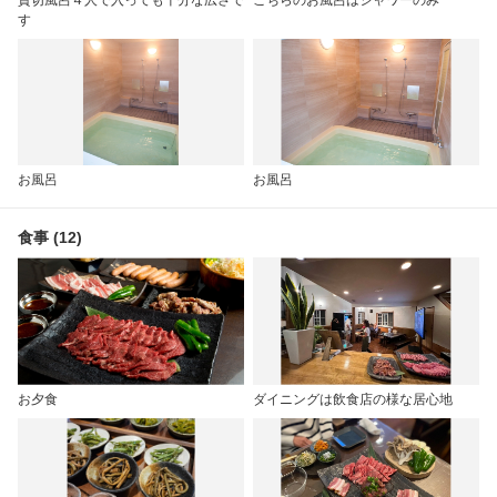
す
お風呂
お風呂
食事 (12)
お夕食
ダイニングは飲食店の様な居心地