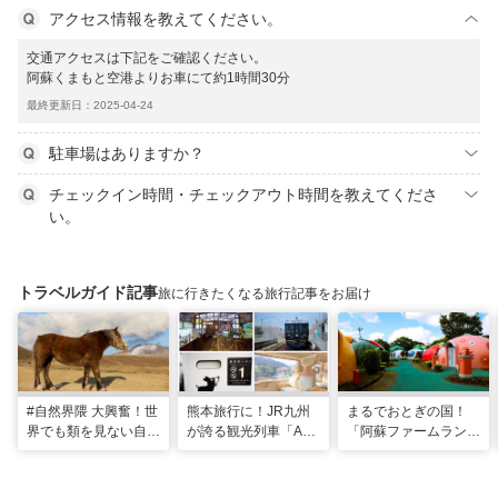
アクセス情報を教えてください。
交通アクセスは下記をご確認ください。
阿蘇くまもと空港よりお車にて約1時間30分
最終更新日：2025-04-24
駐車場はありますか？
チェックイン時間・チェックアウト時間を教えてくださ
い。
トラベルガイド記事
旅に行きたくなる旅行記事をお届け
#自然界隈 大興奮！世
熊本旅行に！JR九州
まるでおとぎの国！
界でも類を見ない自然
が誇る観光列車「A列
「阿蘇ファームラン
の宝庫・熊本で「火の
車で行こう」＆「あそ
ド」で心も体も元気に
国」「水の国」を体感
ぼーい！」完全乗車ガ
なる体験型ステイ
する旅
イド