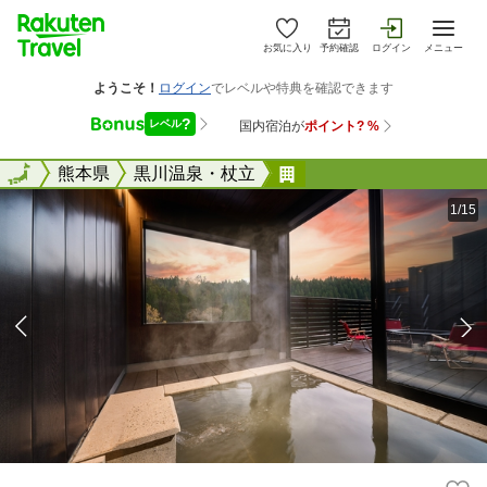
お気に入り
予約確認
ログイン
メニュー
全国
全国
熊本県
黒川温泉・杖立
グランピングスパ・わ
1/15