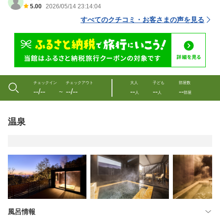
5.00
2026/05/14 23:14:04
すべてのクチコミ・お客さまの声を見る
チェックイン
チェックアウト
大人
子ども
部屋数
--/--
--/--
--
--
--
〜
人
人
部屋
温泉
風呂情報