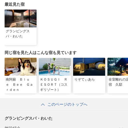
最近見た宿
グランピングス
パ・わいた
同じ宿を見た人はこんな宿も見ています
南阿蘇 Ｂｌｕ
ＫＯＳＵＧＩ Ｒ
りぞてぃあら
全室離れの
ｅ Ｂｅｅ Ｇａ
ＥＳＯＲＴ（コス
宿 久邸
ｒｄｅｎ
ギリゾート）
このページのトップへ
グランピングスパ・わいた