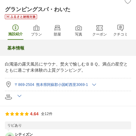
グランピングスパ・わいた
施設紹介
プラン
部屋
写真
クーポン
クチコミ
基本情報
白濁湯の露天風呂にサウナ、焚火で愉しむＢＢＱ。満点の星空と
ともに過ごす未体験の上質グランピング。
〒869-2504 熊本県阿蘇郡小国町西里3069-1
4.64
全12件
リピあり
シティズン