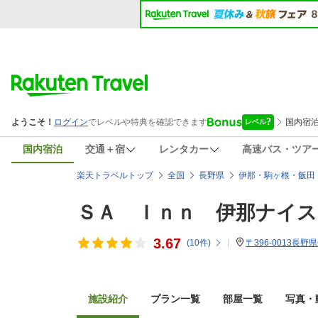
国内宿泊
交通＋宿
レンタカー
高速バス・ツア
楽天トラベルトップ
全国
長野県
伊那・駒ヶ根・飯田
ＳＡ Ｉｎｎ 伊那ナイス
3.67
(
10
件)
〒396-0013長野
施設紹介
プラン一覧
部屋一覧
写真・動