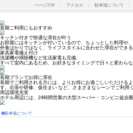
ページTOP
アクセス
駐車場について
長期ご利用にもおすすめ
キッチン付きで快適な滞在が叶う
お部屋にはキッチンが付いているので、ちょっとした料理や、
外食ばかりではなく、ライフスタイルに合わせた滞在ができる
家具家電備え付け
洗濯機や掃除機など生活家電も完備。
すべて室内にあるため、お好きなタイミングで日々と変わらな
長期プランでお得に滞在
長期でご利用される方には、よりお得にお過ごしいただけるよ
す。出張や研修、仮住まい など、さまざまなシーンでご利用
周辺環境充実
ホテル周辺には、24時間営業の大型スーパー・コンビニ徒歩
駐車場について