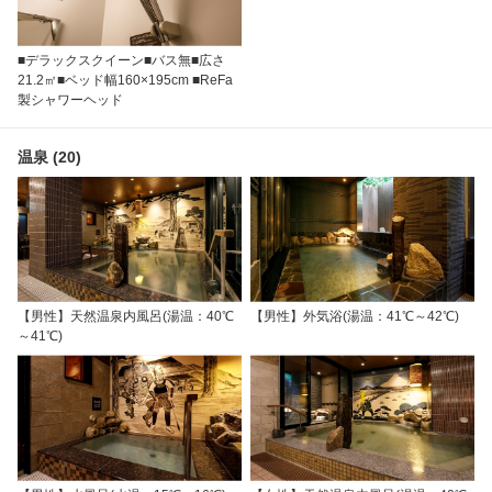
■デラックスクイーン■バス無■広さ
21.2㎡■ベッド幅160×195cm ■ReFa
製シャワーヘッド
温泉 (20)
【男性】天然温泉内風呂(湯温：40℃
【男性】外気浴(湯温：41℃～42℃)
～41℃)