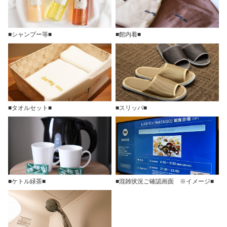
■シャンプー等■
■館内着■
■タオルセット■
■スリッパ■
■ケトル緑茶■
■混雑状況ご確認画面 ※イメージ■