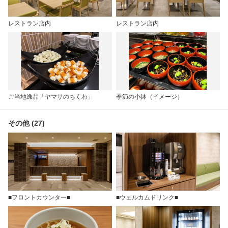
レストラン店内
レストラン店内
ご当地逸品「ヤマサのちくわ」
季節の小鉢（イメージ）
その他 (27)
■フロントカウンター■
■ウェルカムドリンク■