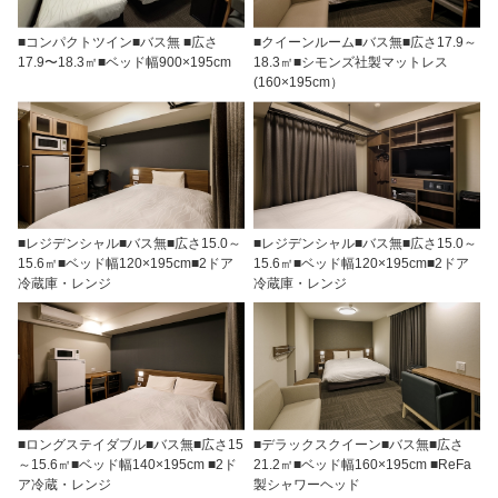
■コンパクトツイン■バス無 ■広さ
■クイーンルーム■バス無■広さ17.9～
17.9〜18.3㎡■ベッド幅900×195cm
18.3㎡■シモンズ社製マットレス
(160×195cm）
■レジデンシャル■バス無■広さ15.0～
■レジデンシャル■バス無■広さ15.0～
15.6㎡■ベッド幅120×195cm■2ドア
15.6㎡■ベッド幅120×195cm■2ドア
冷蔵庫・レンジ
冷蔵庫・レンジ
■ロングステイダブル■バス無■広さ15
■デラックスクイーン■バス無■広さ
～15.6㎡■ベッド幅140×195cm ■2ド
21.2㎡■ベッド幅160×195cm ■ReFa
ア冷蔵・レンジ
製シャワーヘッド