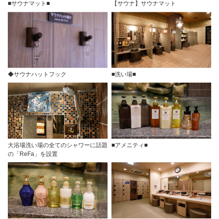
■サウナマット■
【サウナ】サウナマット
◆サウナハットフック
■洗い場■
大浴場洗い場の全てのシャワーに話題
■アメニティ■
の「ReFa」を設置