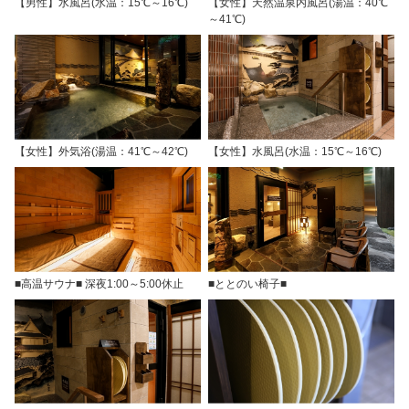
【男性】水風呂(水温：15℃～16℃)
【女性】天然温泉内風呂(湯温：40℃
～41℃)
【女性】外気浴(湯温：41℃～42℃)
【女性】水風呂(水温：15℃～16℃)
■高温サウナ■ 深夜1:00～5:00休止
■ととのい椅子■