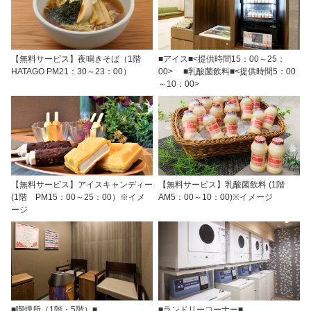
【無料サービス】夜鳴きそば（1階
■アイス■<提供時間15：00～25：
HATAGO PM21：30～23：00）
00> ■乳酸菌飲料■<提供時間5：00
～10：00>
【無料サービス】アイスキャンディー
【無料サービス】乳酸菌飲料 (1階
(1階 PM15：00～25：00）※イメ
AM5：00～10：00)※イメージ
ージ
■喫煙所（1階・5階）■
■ランドリーコーナー■