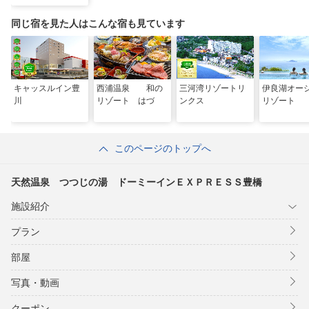
豊橋
同じ宿を見た人はこんな宿も見ています
キャッスルイン豊
西浦温泉 和の
三河湾リゾートリ
伊良湖オー
川
リゾート はづ
ンクス
リゾート
このページのトップへ
天然温泉 つつじの湯 ドーミーインＥＸＰＲＥＳＳ豊橋
施設紹介
プラン
部屋
写真・動画
クーポン