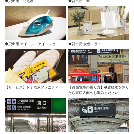
◆貸出用 充電器
◆貸出用 傘
◆貸出用 アイロン・アイロン台
◆貸出用 女優ミラー
【サービス】お子様用アメニティ
【路面電車の乗り方】❶豊橋駅を降り
たら東口方面へお進みください。