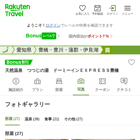
お気に入り
予約確認
ログイン
メニュー
全国
全国
愛知県
豊橋・豊川・蒲郡・伊良湖
天然温泉 
天然温泉 つつじの湯 ドーミーインＥＸＰＲＥＳＳ豊橋
写真
施設紹介
プラン
部屋
クーポン
クチコミ
フォトギャラリー
部屋 (27)
温泉 (20)
食事 (22)
その他 (27)
部屋 (27)