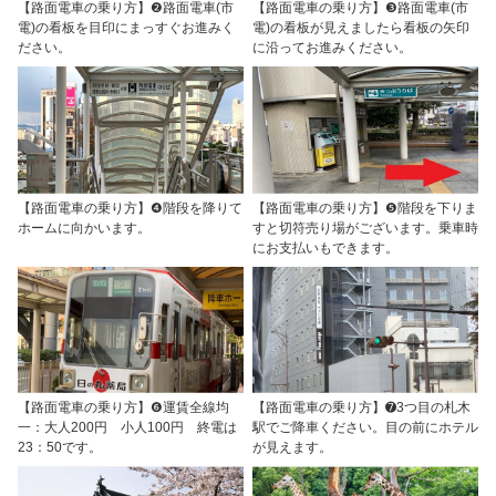
【路面電車の乗り方】❷路面電車(市
【路面電車の乗り方】❸路面電車(市
電)の看板を目印にまっすぐお進みく
電)の看板が見えましたら看板の矢印
ださい。
に沿ってお進みください。
【路面電車の乗り方】❹階段を降りて
【路面電車の乗り方】❺階段を下りま
ホームに向かいます。
すと切符売り場がございます。乗車時
にお支払いもできます。
【路面電車の乗り方】❻運賃全線均
【路面電車の乗り方】➐3つ目の札木
一：大人200円 小人100円 終電は
駅でご降車ください。目の前にホテル
23：50です。
が見えます。