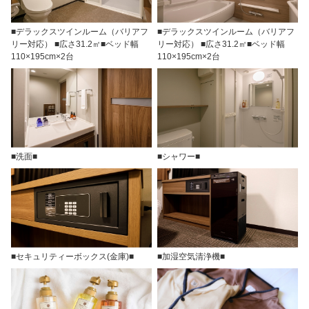
■デラックスツインルーム（バリアフ
■デラックスツインルーム（バリアフ
リー対応） ■広さ31.2㎡■ベッド幅
リー対応） ■広さ31.2㎡■ベッド幅
110×195cm×2台
110×195cm×2台
■洗面■
■シャワー■
■セキュリティーボックス(金庫)■
■加湿空気清浄機■