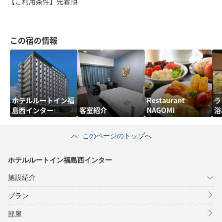
【ご利用条件】先着順
この宿の情報
ホテルルートイン福
Restaurant
ラ
島西インター
客室紹介
NAGOMI
浴
このページのトップへ
ホテルルートイン福島西インター
施設紹介
プラン
部屋