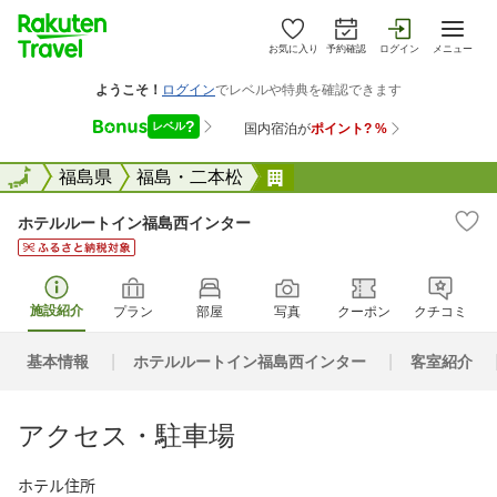
お気に入り
予約確認
ログイン
メニュー
全国
全国
福島県
福島・二本松
ホテルルートイン福島西
ホテルルートイン福島西インター
施設紹介
プラン
部屋
写真
クーポン
クチコミ
基本情報
ホテルルートイン福島西インター
客室紹介
アクセス・駐車場
ホテル住所
