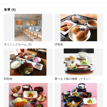
食事 (8)
ダイニングルーム_01
洋朝食
和朝食
選べる３種の御膳（チキン）