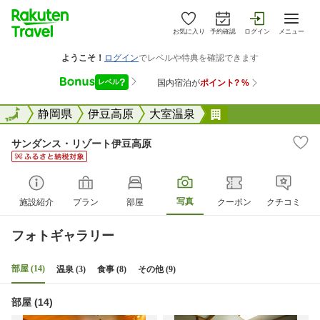
お気に入り
予約確認
ログイン
メニュー
全国
全国
静岡県
伊豆高原
大室温泉
サンダンス・リゾ
サンダンス・リゾート伊豆高原
写真
施設紹介
プラン
部屋
クーポン
クチコミ
フォトギャラリー
部屋 (14)
温泉 (3)
食事 (8)
その他 (9)
部屋 (14)