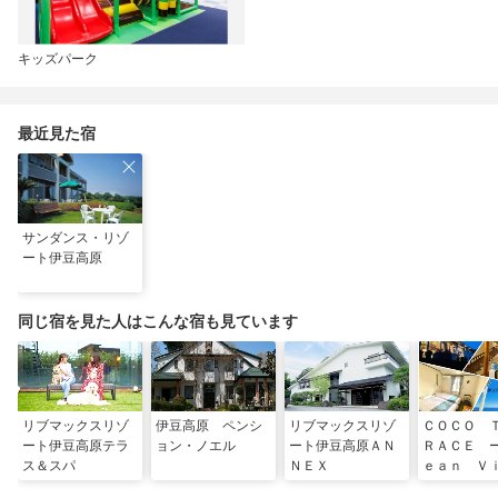
キッズパーク
最近見た宿
サンダンス・リゾ
ート伊豆高原
同じ宿を見た人はこんな宿も見ています
リブマックスリゾ
伊豆高原 ペンシ
リブマックスリゾ
ＣＯＣＯ 
ート伊豆高原テラ
ョン・ノエル
ート伊豆高原ＡＮ
ＲＡＣＥ 
ス＆スパ
ＮＥＸ
ｅａｎ Ｖ
ー