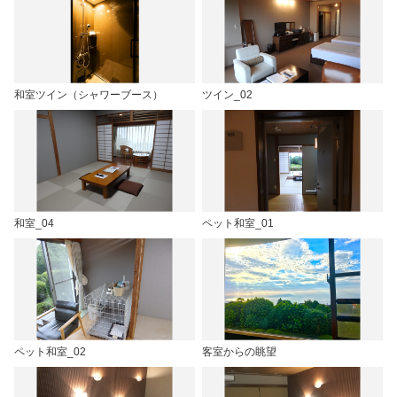
和室ツイン（シャワーブース）
ツイン_02
和室_04
ペット和室_01
ペット和室_02
客室からの眺望