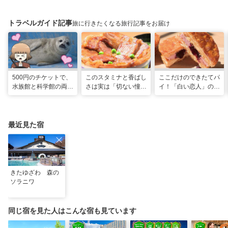
トラベルガイド記事
旅に行きたくなる旅行記事をお届け
500円のチケットで、
このスタミナと香ばし
ここだけのできたてパ
水族館と科学館の両方
さは実は「切ない憧
イ！「白い恋人」の石
入れる！？お得感満載
れ」だった…！北海道
屋製菓直営初のオープ
の超穴場スポット！
グルメ「豚丼」のヒミ
ンキッチンが函館に
ツ
最近見た宿
きたゆざわ 森の
ソラニワ
同じ宿を見た人はこんな宿も見ています