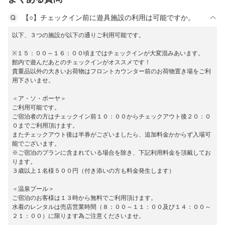
【○】チェックイン前に遊具施設の利用は可能ですか。
以下、３つの施設が以下の通りご利用可能です。
※１５：００～１６：００頃まではチェックインが大変混みあいます。
館内で遊んだあとのチェックインがオススメです！
貴重品以外の大きいお荷物はフロントカウンター前のお荷物置き場をご利
用下さいませ。
＜ア・ソ・ボーヤ＞
ご利用可能です。
ご宿泊者の方はチェックイン前１０：００からチェックアウト後２０：０
０までご利用頂けます。
またチェックアウト後は半券がございましたら、追加料金かからず入場可
能でございます。
※ご宿泊のプランに含まれている場合を除き、下記利用料金を頂戴してお
ります。
３歳以上１名様５００円（付き添いの方も料金発生します）
＜温泉プール＞
ご宿泊のお客様は１３時から無料でご利用頂けます。
水着のレンタルは売店営業時間（８：００～１１：００及び１４：００～
２１：００）に限ります為ご注意くださいませ。