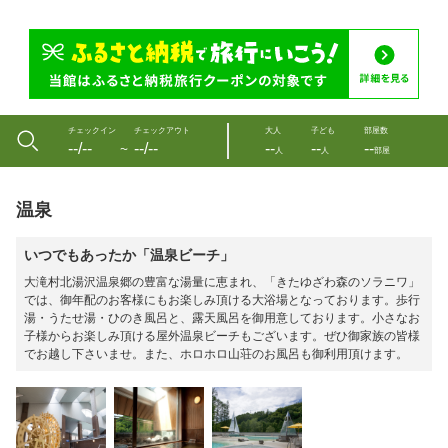
チェックイン
チェックアウト
大人
子ども
部屋数
--/--
--/--
--
--
--
〜
人
人
部屋
温泉
いつでもあったか「温泉ビーチ」
大滝村北湯沢温泉郷の豊富な湯量に恵まれ、「きたゆざわ森のソラニワ」
では、御年配のお客様にもお楽しみ頂ける大浴場となっております。歩行
湯・うたせ湯・ひのき風呂と、露天風呂を御用意しております。小さなお
子様からお楽しみ頂ける屋外温泉ビーチもございます。ぜひ御家族の皆様
でお越し下さいませ。また、ホロホロ山荘のお風呂も御利用頂けます。