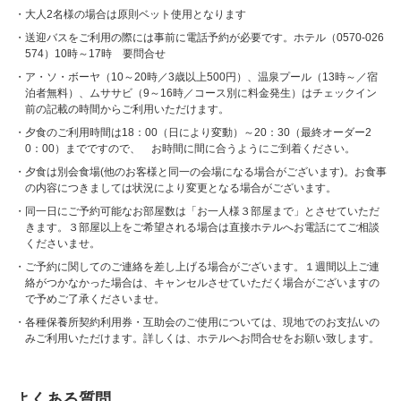
大人2名様の場合は原則ベット使用となります
送迎バスをご利用の際には事前に電話予約が必要です。ホテル（0570-026
574）10時～17時 要問合せ
ア・ソ・ボーヤ（10～20時／3歳以上500円）、温泉プール（13時～／宿
泊者無料）、ムササビ（9～16時／コース別に料金発生）はチェックイン
前の記載の時間からご利用いただけます。
夕食のご利用時間は18：00（日により変動）～20：30（最終オーダー2
0：00）までですので、 お時間に間に合うようにご到着ください。
夕食は別会食場(他のお客様と同一の会場になる場合がございます)。お食事
の内容につきましては状況により変更となる場合がございます。
同一日にご予約可能なお部屋数は「お一人様３部屋まで」とさせていただ
きます。３部屋以上をご希望される場合は直接ホテルへお電話にてご相談
くださいませ。
ご予約に関してのご連絡を差し上げる場合がございます。１週間以上ご連
絡がつかなかった場合は、キャンセルさせていただく場合がございますの
で予めご了承くださいませ。
各種保養所契約利用券・互助会のご使用については、現地でのお支払いの
みご利用いただけます。詳しくは、ホテルへお問合せをお願い致します。
よくある質問