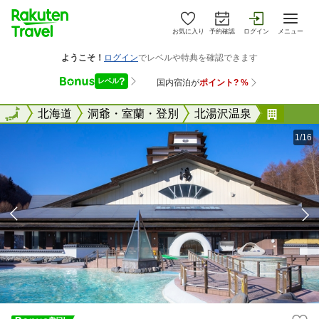
お気に入り
予約確認
ログイン
メニュー
全国
全国
北海道
洞爺・室蘭・登別
北湯沢温泉
きたゆ
1/16