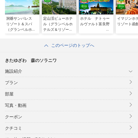
洞爺サンパレス
定山渓ビューホテ
ホテル ナトゥー
イマジンホ
リゾート＆スパ
ル（グランベルホ
ルヴァルト富良野
リゾート函
（グランベルホテ
テルズ＆リゾー
ルズ＆リゾーツ）
ツ）
このページのトップへ
きたゆざわ 森のソラニワ
施設紹介
プラン
部屋
写真・動画
クーポン
クチコミ