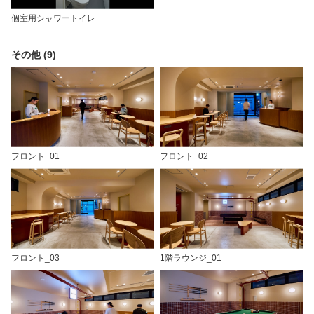
個室用シャワートイレ
その他 (9)
フロント_01
フロント_02
フロント_03
1階ラウンジ_01