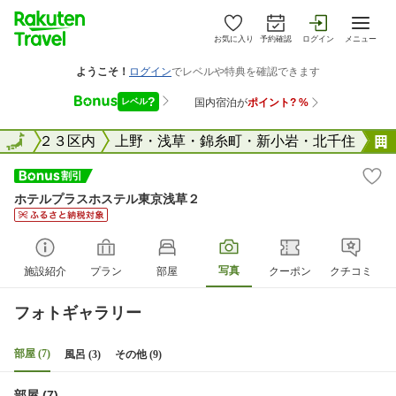
お気に入り
予約確認
ログイン
メニュー
東京２３区内
全国
上野・浅草・錦糸町・新小岩・北千住
ホテルプラスホステル東京浅草２
写真
施設紹介
プラン
部屋
クーポン
クチコミ
フォトギャラリー
部屋 (7)
風呂 (3)
その他 (9)
部屋 (7)