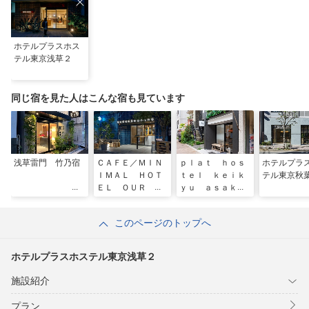
ホテルプラスホス
テル東京浅草２
同じ宿を見た人はこんな宿も見ています
浅草雷門 竹乃宿
ＣＡＦＥ／ＭＩＮ
ｐｌａｔ ｈｏｓ
ホテルプラ
ＩＭＡＬ ＨＯＴ
ｔｅｌ ｋｅｉｋ
テル東京秋
ＥＬ ＯＵＲ Ｏ
ｙｕ ａｓａｋｕ
ＵＲ（アウア）
ｓａ ｓｔａｔｉ
ｏｎ
このページのトップへ
ホテルプラスホステル東京浅草２
施設紹介
プラン