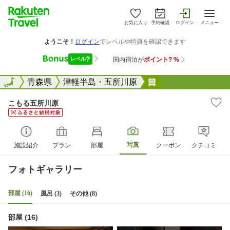
お気に入り
予約確認
ログイン
メニュー
全国
全国
青森県
津軽半島・五所川原
こもる五所川原
こもる五所川原
写真
施設紹介
プラン
部屋
クーポン
クチコミ
フォトギャラリー
部屋 (16)
風呂 (3)
その他 (8)
部屋 (16)