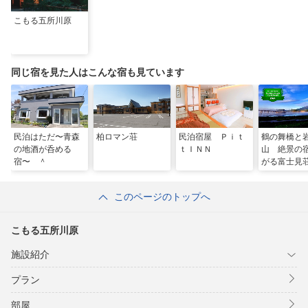
こもる五所川原
同じ宿を見た人はこんな宿も見ています
民泊はただ〜青森
柏ロマン荘
民泊宿屋 Ｐｉｔ
鶴の舞橋と
の地酒が呑める
ｔＩＮＮ
山 絶景の
宿〜 ＾
がる富士見
このページのトップへ
こもる五所川原
施設紹介
プラン
部屋