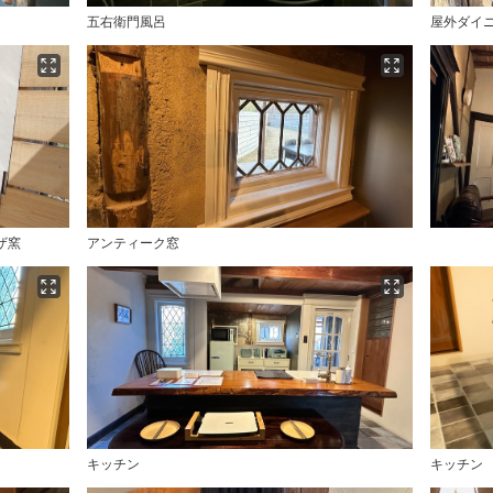
五右衛門風呂
屋外ダイ
ザ窯
アンティーク窓
キッチン
キッチン