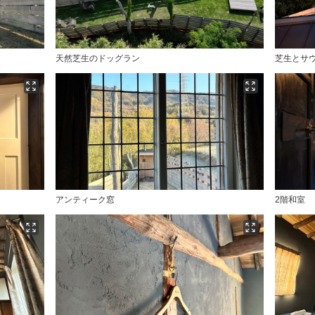
天然芝生のドッグラン
芝生とサ
アンティーク窓
2階和室