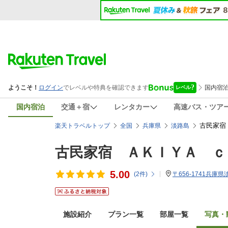
国内宿泊
交通＋宿
レンタカー
高速バス・ツア
古民家宿
楽天トラベルトップ
全国
兵庫県
淡路島
古民家宿 ＡＫＩＹＡ ｃ
5.00
(
2
件)
〒656-1741兵庫県
施設紹介
プラン一覧
部屋一覧
写真・動