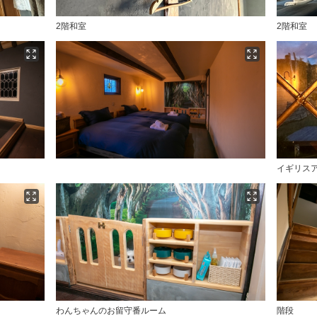
2階和室
2階和室
イギリス
わんちゃんのお留守番ルーム
階段