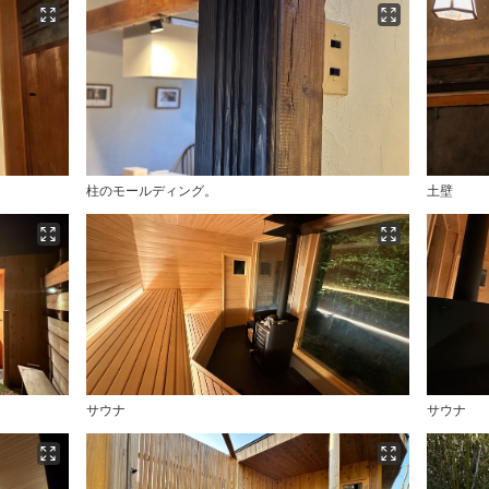
柱のモールディング。
土壁
サウナ
サウナ