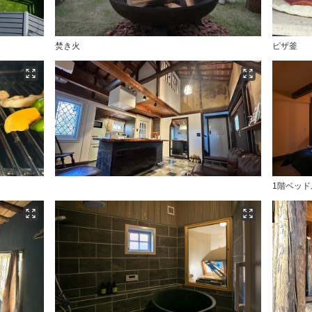
焚き火
ピザ釜
1階ベッド