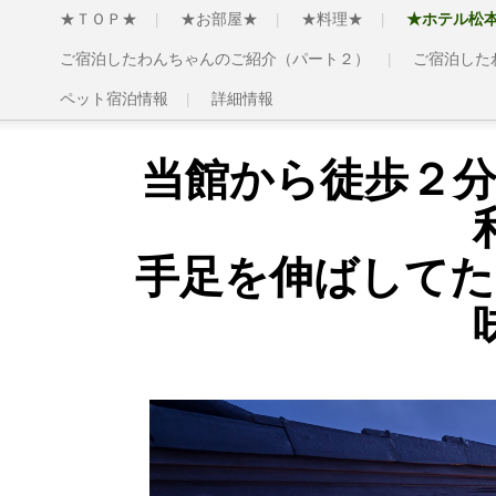
★ＴＯＰ★
★お部屋★
★料理★
★ホテル松
ご宿泊したわんちゃんのご紹介（パート２）
ご宿泊した
ペット宿泊情報
詳細情報
当館から徒歩２
手足を伸ばしてた