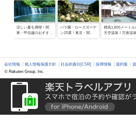
涼しい夏を満喫！関
バラ園・ローズガーデ
標高1,800メートル
東・甲信越のおすすめ
ン20選！東京・関東
天空温泉！万座温
避暑地14選
の名所をご紹介
日進舘の絶景風呂
実プログラムで心
整える
会社情報
個人情報保護方針
社会的責任[CSR]
採用情報
規約集
© Rakuten Group, Inc.