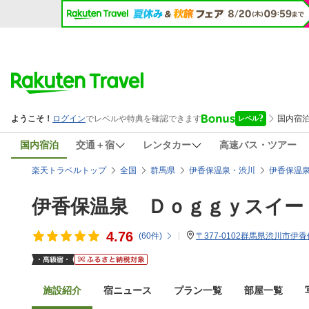
国内宿泊
交通＋宿
レンタカー
高速バス・ツアー
楽天トラベルトップ
全国
群馬県
伊香保温泉・渋川
伊香保温
伊香保温泉 Ｄｏｇｇｙスイー
4.76
(
60
件)
〒377-0102群馬県渋川市伊香
施設紹介
宿ニュース
プラン一覧
部屋一覧