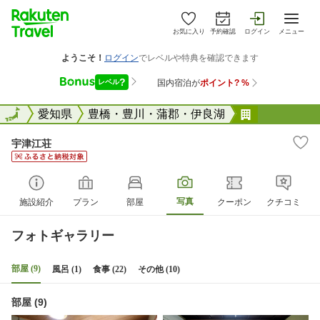
お気に入り
予約確認
ログイン
メニュー
全国
全国
愛知県
豊橋・豊川・蒲郡・伊良湖
宇津江荘
宇津江荘
写真
施設紹介
プラン
部屋
クーポン
クチコミ
フォトギャラリー
部屋 (9)
風呂 (1)
食事 (22)
その他 (10)
部屋 (9)