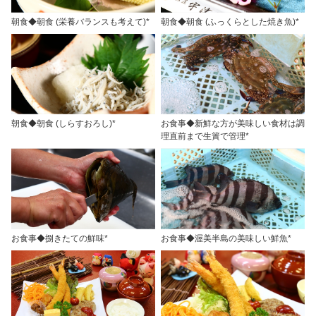
朝食◆朝食 (栄養バランスも考えて)*
朝食◆朝食 (ふっくらとした焼き魚)*
朝食◆朝食 (しらすおろし)*
お食事◆新鮮な方が美味しい食材は調
理直前まで生簀で管理*
お食事◆捌きたての鮮味*
お食事◆渥美半島の美味しい鮮魚*