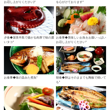
お召し上がりください)*
を心がけております*
夕食◆渥美半島で揚がる肉厚で味の濃
お食事◆美味しいお魚をお腹いっぱい
いタコ*
お召し上がりください*
お食事◆味の染みた煮魚*
朝食◆卵はそのままでも陶板で焼いて
も*