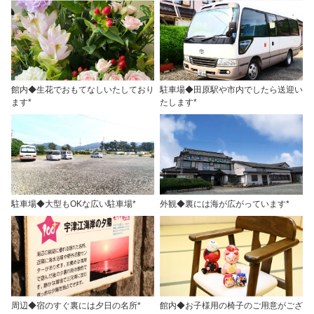
館内◆生花でおもてなしいたしており
駐車場◆田原駅や市内でしたら送迎い
ます*
たします*
駐車場◆大型もOKな広い駐車場*
外観◆裏には海が広がっています*
周辺◆宿のすぐ裏には夕日の名所*
館内◆お子様用の椅子のご用意がござ