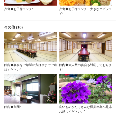
夕食◆お子様ランチ*
夕食◆お子様ランチ 大きなエビフラ
イ*
その他 (10)
館内◆宴会をご希望の方は宿までご連
館内◆大人数の宴会も対応しておりま
絡ください*
す*
館内◆玄関*
良いものがたくさんな渥美半島へ是非
お越しください。*