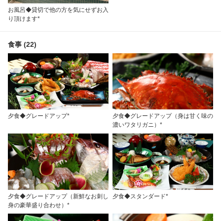
お風呂◆貸切で他の方を気にせずお入
り頂けます*
食事 (22)
夕食◆グレードアップ*
夕食◆グレードアップ（身は甘く味の
濃いワタリガニ）*
夕食◆グレードアップ（新鮮なお刺し
夕食◆スタンダード*
身の豪華盛り合わせ）*