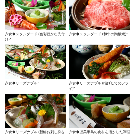
夕食◆スタンダード (色彩豊かな先付
夕食◆スタンダード (和牛の陶板焼)*
け)*
夕食◆リーズナブル*
夕食◆リーズナブル (揚げたてのフラ
イ)*
夕食◆リーズナブル (新鮮お刺し身を
夕食◆渥美半島の食材を活かした調理