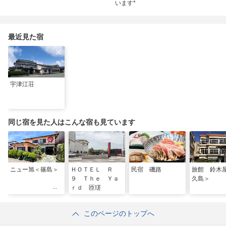
います*
最近見た宿
宇津江荘
同じ宿を見た人はこんな宿も見ています
ニュー旭＜篠島＞
ＨＯＴＥＬ Ｒ
民宿 磯路
旅館 鈴木
９ Ｔｈｅ Ｙａ
久島＞
ｒｄ 匝瑳
このページのトップへ