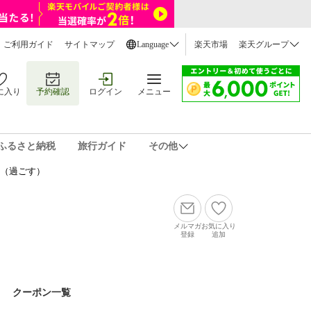
ご利用ガイド
サイトマップ
Language
楽天市場
楽天グループ
に入り
予約確認
ログイン
メニュー
ふるさと納税
旅行ガイド
その他
E（過ごす）
メルマガ
お気に入り
登録
追加
クーポン一覧