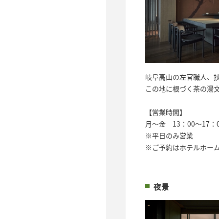
岐阜高山の左官職人、
この地に根づく茶の湯
【営業時間】
月～金 13：00～17：
※平日のみ営業
※ご予約はホテルホー
夜景