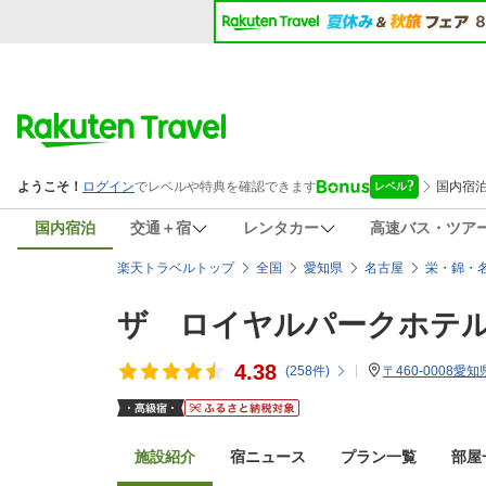
国内宿泊
交通＋宿
レンタカー
高速バス・ツア
楽天トラベルトップ
全国
愛知県
名古屋
栄・錦・
ザ ロイヤルパークホテ
4.38
(
258
件)
〒460-0008愛
施設紹介
宿ニュース
プラン一覧
部屋