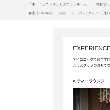
「中日ドラゴンズ」とのコラボルーム
朝食ブッ
客室【Timeless】（32階）
プレミアムフロア限
EXPERIEN
アイコニックで過ごす
添うスタッフのおもて
ティーラウンジ