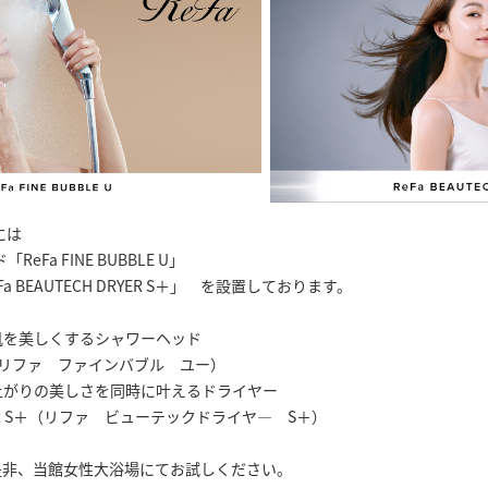
には
eFa FINE BUBBLE U」
a BEAUTECH DRYER S＋」 を設置しております。
肌を美しくするシャワーヘッド
LE U（リファ ファインバブル ユー）
上がりの美しさを同時に叶えるドライヤー
DRYER S＋（リファ ビューテックドライヤ― S＋）
是非、当館女性大浴場にてお試しください。