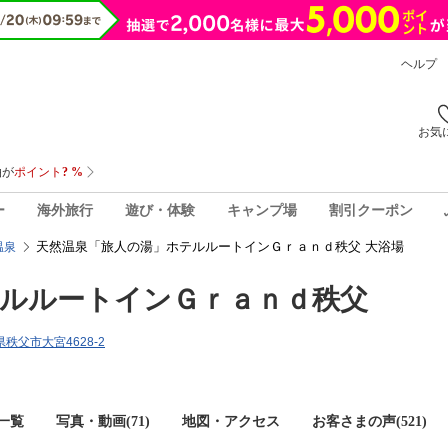
ヘルプ
お気
ー
海外旅行
遊び・体験
キャンプ場
割引クーポン
天然温泉「旅人の湯」ホテルルートインＧｒａｎｄ秩父 大浴場
温泉
ルルートインＧｒａｎｄ秩父
玉県秩父市大宮4628-2
一覧
写真・動画(71)
地図・アクセス
お客さまの声(
521
)