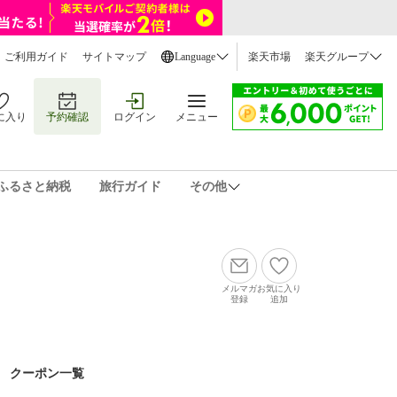
ご利用ガイド
サイトマップ
Language
楽天市場
楽天グループ
に入り
予約確認
ログイン
メニュー
ふるさと納税
旅行ガイド
その他
メルマガ
お気に入り
登録
追加
クーポン一覧