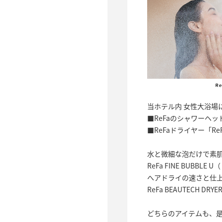
当ホテル内 女性大浴場
■ReFaのシャワーヘッド「R
■ReFaドライヤー「ReF
水と微細な泡だけで素
ReFa FINE BUBB
へアドライの速さと仕
ReFa BEAUTECH 
どちらのアイテムも、