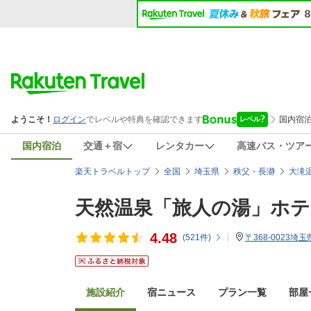
国内宿泊
交通＋宿
レンタカー
高速バス・ツア
楽天トラベルトップ
全国
埼玉県
秩父・長瀞
大滝
天然温泉「旅人の湯」ホテ
4.48
(
521
件)
〒368-0023埼
施設紹介
宿ニュース
プラン一覧
部屋