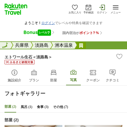
お気に入り
予約確認
ログイン
メニュー
全国
全国
兵庫県
淡路島
洲本温泉
エトワール生石＜淡
エトワール生石＜淡路島＞
写真
施設紹介
プラン
部屋
クーポン
クチコミ
フォトギャラリー
部屋 (2)
風呂 (1)
食事 (3)
その他 (7)
部屋 (2)