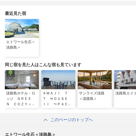
最近見た宿
エトワール生石＜
淡路島＞
同じ宿を見た人はこんな宿も見ています
淡路島ホテル・ロ
ＡＷＡＪＩ Ｔ
サンライズ淡路
淡路島エイ
ッジ ＧＲＥＥ
Ｔ ＨＯＵＳＥ
＜淡路島＞
Ｎ ＣＯＺＹ＜淡
ＩＩ 〜ＰＡＣＩ
路島＞
ＦＩＣ ＯＶＥ
Ｒ ＳＥＡＳ〜
このページのトップへ
＜淡路島＞
エトワール生石＜淡路島＞