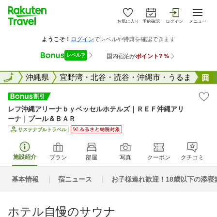
お気に入り
予約確認
ログイン
メニュー
全国
全国
沖縄県
宜野湾・北谷・読谷・沖縄市・うるま
レフ沖縄アリーナｂｙベッセルホテルズ｜ＲＥＦ沖縄アリ
ーナ｜プール＆ＢＡＲ
サステナブルトラベル
施設紹介
プラン
部屋
写真
クーポン
クチコミ
基本情報
宿ニュース
お子様連れ歓迎！18歳以下の添寝
ホテル自慢のサウナ