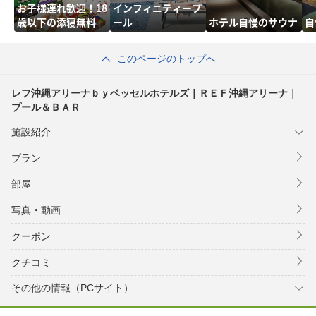
お子様連れ歓迎！18
インフィニティープ
歳以下の添寝無料
ール
ホテル自慢のサウナ
自
このページのトップへ
レフ沖縄アリーナｂｙベッセルホテルズ｜ＲＥＦ沖縄アリーナ｜
プール＆ＢＡＲ
施設紹介
プラン
部屋
写真・動画
クーポン
クチコミ
その他の情報（PCサイト）