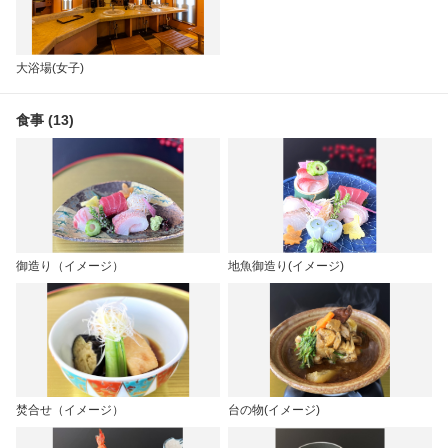
大浴場(女子)
食事 (13)
御造り（イメージ）
地魚御造り(イメージ)
焚合せ（イメージ）
台の物(イメージ)