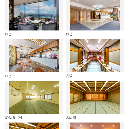
ロビー
ロビー
ロビー
式場
宴会場 桐
大広間