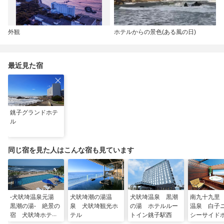
外観
ホテルからの景色(ある風の日)
最近見た宿
銚子グランドホテ
ル
同じ宿を見た人はこんな宿も見ています
‐犬吠埼温泉元湯
犬吠埼潮の湯温
犬吠埼温泉 黒潮
南九十九里
黒潮の湯‐ 絶景の
泉 犬吠埼観光ホ
の湯 ホテルルー
温泉 白子
宿 犬吠埼ホテル
テル
トイン銚子駅西
シーサイド