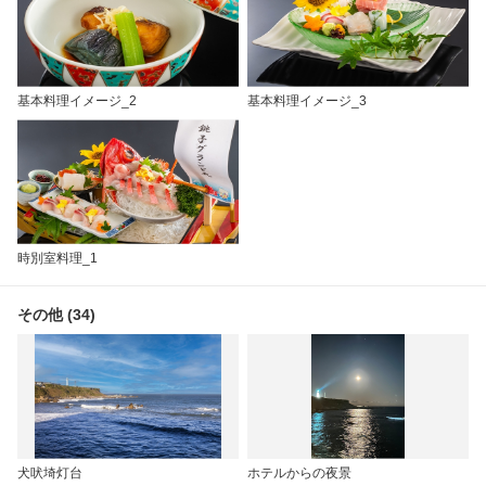
基本料理イメージ_2
基本料理イメージ_3
時別室料理_1
その他 (34)
犬吠埼灯台
ホテルからの夜景