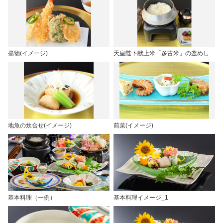
揚物(イメージ)
天皇陛下献上米「多古米」の釜めし
地魚の炊合せ(イメージ)
前菜(イメージ)
基本料理（一例）
基本料理イメージ_1