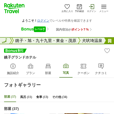
お気に入り
予約確認
ログイン
メニュー
千葉県
全国
銚子・旭・九十九里・東金・茂原
犬吠埼温泉
銚子グランドホテル
写真
施設紹介
プラン
部屋
クーポン
クチコミ
フォトギャラリー
部屋 (37)
風呂 (11)
食事 (13)
その他 (34)
部屋 (37)