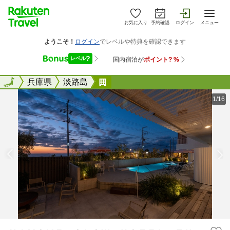
お気に入り
予約確認
ログイン
メニュー
全国
全国
兵庫県
淡路島
ＫＡＭＯＭＥ ＳＬＯＷ ＨＯ
1/16