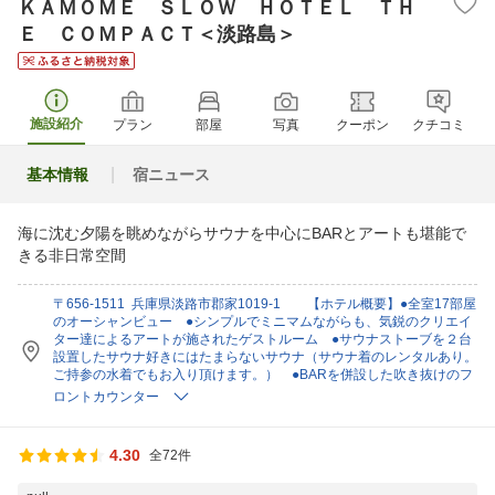
ＫＡＭＯＭＥ ＳＬＯＷ ＨＯＴＥＬ ＴＨ
Ｅ ＣＯＭＰＡＣＴ＜淡路島＞
施設紹介
プラン
部屋
写真
クーポン
クチコミ
基本情報
宿ニュース
海に沈む夕陽を眺めながらサウナを中心にBARとアートも堪能で
きる非日常空間
〒656-1511 兵庫県淡路市郡家1019-1 【ホテル概要】●全室17部屋
のオーシャンビュー ●シンプルでミニマムながらも、気鋭のクリエイ
ター達によるアートが施されたゲストルーム ●サウナストーブを２台
設置したサウナ好きにはたまらないサウナ（サウナ着のレンタルあり。
ご持参の水着でもお入り頂けます。） ●BARを併設した吹き抜けのフ
ロントカウンター
4.30
全72件