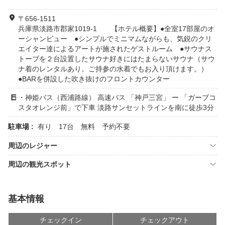
〒656-1511
兵庫県淡路市郡家1019-1 【ホテル概要】●全室17部屋のオ
ーシャンビュー ●シンプルでミニマムながらも、気鋭のクリ
エイター達によるアートが施されたゲストルーム ●サウナス
トーブを２台設置したサウナ好きにはたまらないサウナ（サウ
ナ着のレンタルあり。ご持参の水着でもお入り頂けます。）
●BARを併設した吹き抜けのフロントカウンター
・神姫バス（西浦路線） 高速バス 「神戸三宮」 ー 「ガーブコ
スタオレンジ前」で下車 淡路サンセットラインを南に徒歩3分
駐車場 :
有り 17台 無料 予約不要
周辺のレジャー
周辺の観光スポット
基本情報
チェックイン
チェックアウト