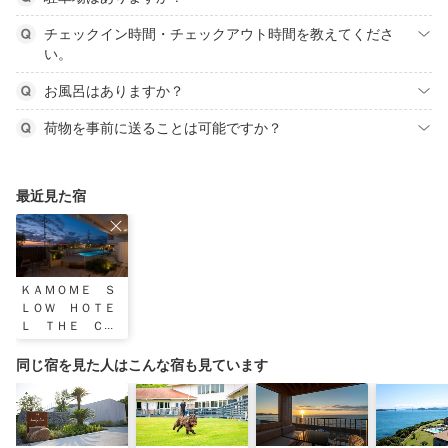
チェックイン時間・チェックアウト時間を教えてくださ
い。
お風呂はありますか？
荷物を事前に送ることは可能ですか？
最近見た宿
ＫＡＭＯＭＥ Ｓ
ＬＯＷ ＨＯＴＥ
Ｌ ＴＨＥ ＣＯ
ＭＰＡＣＴ＜淡路
島＞
同じ宿を見た人はこんな宿も見ています