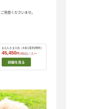
てご用意くださいませ。
お1人さま1泊（4名1室利用時）
45,450
円
(税込)／
人
〜
詳細を見る