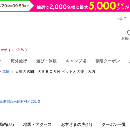
ヘルプ
お気
ー
海外旅行
遊び・体験
キャンプ場
割引クーポン
天星の透間 ＲＥＢＯＲＮ ペットとの楽しみ方
・高鍋
県児湯郡西米良村村所201-3
画(55)
地図・アクセス
お客さまの声(
11
)
クーポン一覧