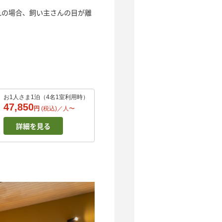
れの場合、飼い主さんの目が離
お1人さま1泊（4名1室利用時）
47,850
円
(税込)／
人
〜
詳細を見る