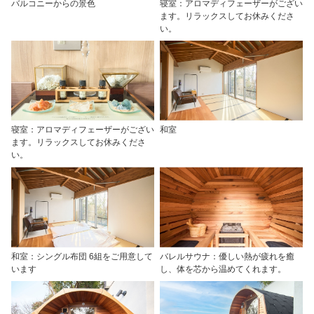
バルコニーからの景色
寝室：アロマディフェーザーがござい
ます。リラックスしてお休みくださ
い。
寝室：アロマディフェーザーがござい
和室
ます。リラックスしてお休みくださ
い。
和室：シングル布団 6組をご用意して
バレルサウナ：優しい熱が疲れを癒
います
し、体を芯から温めてくれます。