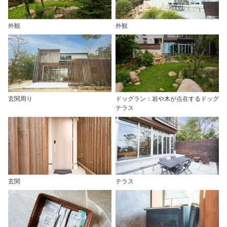
外観
外観
玄関周り
ドッグラン：岩や木が点在するドッグ
テラス
玄関
テラス