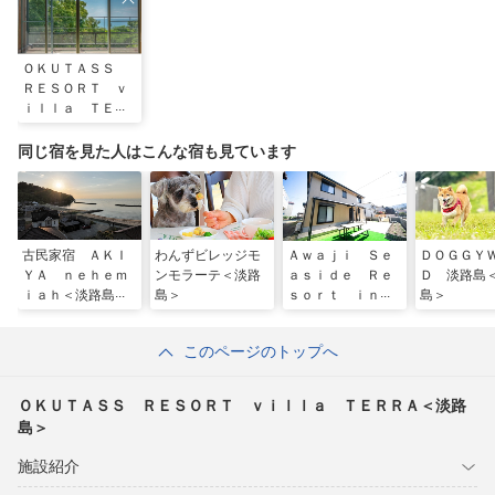
ＯＫＵＴＡＳＳ
ＲＥＳＯＲＴ ｖ
ｉｌｌａ ＴＥＲ
ＲＡ＜淡路島＞
同じ宿を見た人はこんな宿も見ています
古民家宿 ＡＫＩ
わんずビレッジモ
Ａｗａｊｉ Ｓｅ
ＤＯＧＧＹ
ＹＡ ｎｅｈｅｍ
ンモラーテ＜淡路
ａｓｉｄｅ Ｒｅ
Ｄ 淡路島
ｉａｈ＜淡路島＞
島＞
ｓｏｒｔ ｉｎ
島＞
Ｉｋｕｈａ＜淡路
島＞
このページのトップへ
ＯＫＵＴＡＳＳ ＲＥＳＯＲＴ ｖｉｌｌａ ＴＥＲＲＡ＜淡路
島＞
施設紹介