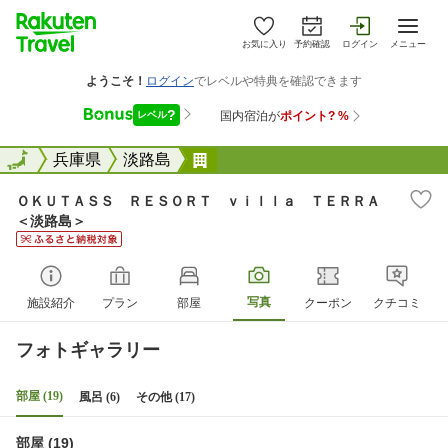
お気に入り
予約確認
ログイン
メニュー
全国
全国
兵庫県
淡路島
ＯＫＵＴＡＳＳ ＲＥＳＯＲＴ
ＯＫＵＴＡＳＳ ＲＥＳＯＲＴ ｖｉｌｌａ ＴＥＲＲＡ
＜淡路島＞
写真
施設紹介
プラン
部屋
クーポン
クチコミ
フォトギャラリー
部屋 (19)
風呂 (6)
その他 (17)
部屋 (19)