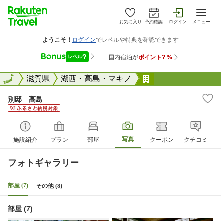
お気に入り
予約確認
ログイン
メニュー
全国
全国
滋賀県
湖西・高島・マキノ
別邸 高島
別邸 高島
写真
施設紹介
プラン
部屋
クーポン
クチコミ
フォトギャラリー
部屋 (7)
その他 (8)
部屋 (7)