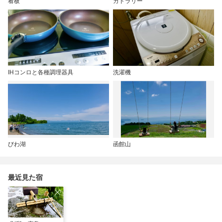
看板
カトラリー
IHコンロと各種調理器具
洗濯機
びわ湖
函館山
最近見た宿