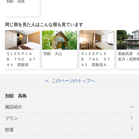
別邸 高島
同じ宿を見た人はこんな宿も見ています
ＳＬＥＥＰＬＡ
別邸 大山
ＳＬＥＥＰＬＡ
黒姫高原 
Ｂ ＴＨＥ ＳＴ
Ｂ ＴＨＥ ＳＴ
若月＜長野
ＡＹ 西新宿
ＡＹ 西新宿Ａｎ
ｎｅｘ
このページのトップへ
別邸 高島
施設紹介
プラン
部屋