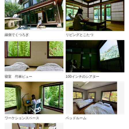
縁側でくつろぎ
リビングとこたつ
寝室 竹林ビュー
100インチのシアター
ワーケションスペース
ベッドルーム