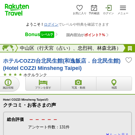
お気に入り
予約確認
ログイン
メニュー
台北
海外
中山区（行天宮（占い）、忠烈祠、林森北路）
ホテルCOZZI台北民生館(和逸飯店．台北民生館)
(Hotel COZZI Minsheng Taipei)
ホテルランク
施設情報
プランを探す
写真・動画
地図
Hotel COZZI Minsheng Taipeiの
クチコミ・お客さまの声
－－－－－
総合評価
アンケート件数：131件
もっと見る