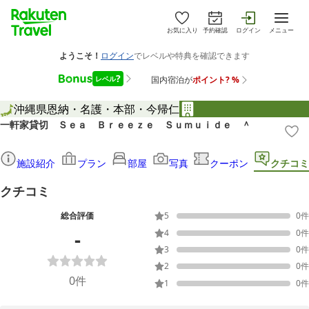
お気に入り
予約確認
ログイン
メニュー
沖縄県
恩納・名護・本部・今帰仁
一軒家貸切 Ｓｅａ Ｂｒｅｅｚｅ Ｓｕｍｕｉｄｅ ＾
施設紹介
プラン
部屋
写真
クーポン
クチコミ
クチコミ
総合評価
5
0
件
-
4
0
件
3
0
件
2
0
件
0
件
1
0
件