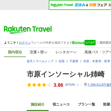
国内宿泊
交通＋宿
レンタカー
高速バス・ツア
楽天トラベルトップ
全国
千葉県
市原・木更津・君津
市原インソーシャル姉崎
3.86
(
970
件)
〒299-0119
施設紹介
宿ニュース
プラン一覧
部屋