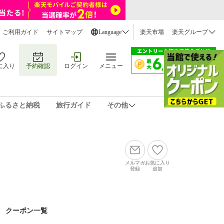
ご利用ガイド
サイトマップ
Language
楽天市場
楽天グループ
に入り
予約確認
ログイン
メニュー
ふるさと納税
旅行ガイド
その他
メルマガ
お気に入り
登録
追加
クーポン一覧