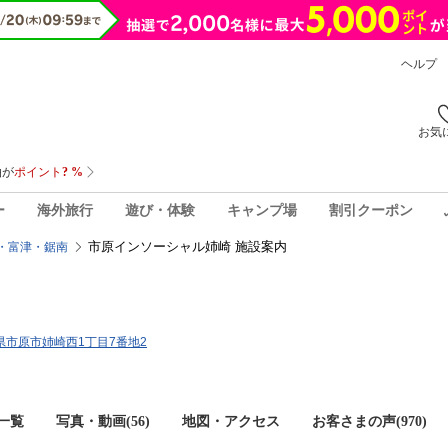
ヘルプ
お気
ー
海外旅行
遊び・体験
キャンプ場
割引クーポン
市原インソーシャル姉崎 施設案内
・富津・鋸南
千葉県市原市姉崎西1丁目7番地2
一覧
写真・動画(56)
地図・アクセス
お客さまの声(
970
)