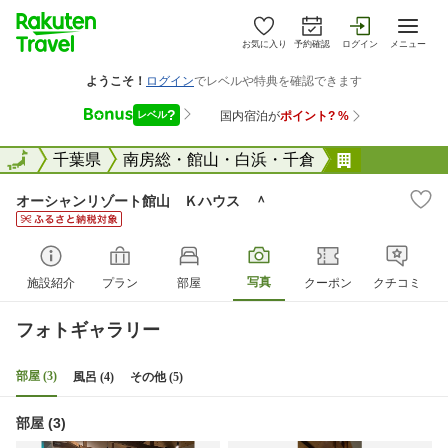
お気に入り
予約確認
ログイン
メニュー
全国
全国
千葉県
南房総・館山・白浜・千倉
オーシャン
オーシャンリゾート館山 Ｋハウス ＾
写真
施設紹介
プラン
部屋
クーポン
クチコミ
フォトギャラリー
部屋 (3)
風呂 (4)
その他 (5)
部屋 (3)