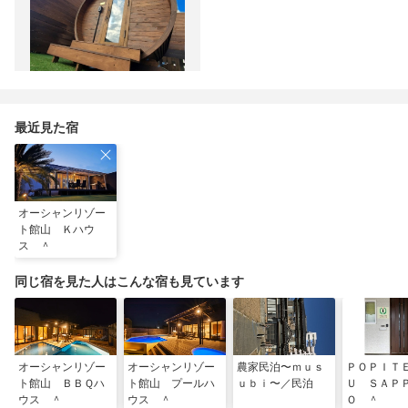
最近見た宿
オーシャンリゾー
ト館山 Ｋハウ
ス ＾
同じ宿を見た人はこんな宿も見ています
オーシャンリゾー
オーシャンリゾー
農家民泊〜ｍｕｓ
ＰＯＰＩＴ
ト館山 ＢＢＱハ
ト館山 プールハ
ｕｂｉ〜／民泊
Ｕ ＳＡＰ
ウス ＾
ウス ＾
Ｏ ＾