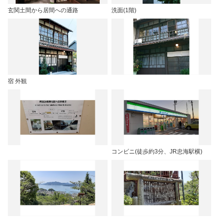
玄関土間から居間への通路
洗面(1階)
宿 外観
コンビニ(徒歩約3分、JR忠海駅横)