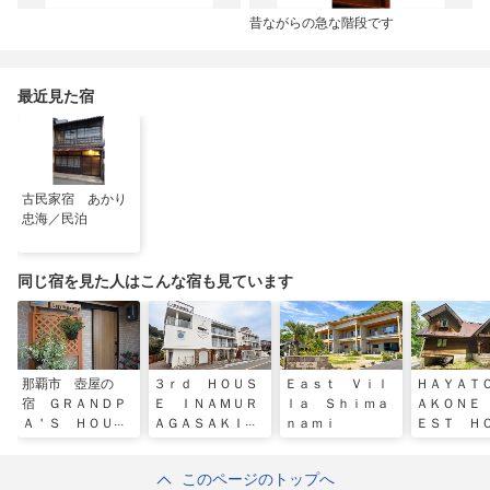
昔ながらの急な階段です
最近見た宿
古民家宿 あかり
忠海／民泊
同じ宿を見た人はこんな宿も見ています
那覇市 壺屋の
３ｒｄ ＨＯＵＳ
Ｅａｓｔ Ｖｉｌ
ＨＡＹＡＴ
宿 ＧＲＡＮＤＰ
Ｅ ＩＮＡＭＵＲ
ｌａ Ｓｈｉｍａ
ＡＫＯＮＥ
Ａ＇Ｓ ＨＯＵＳ
ＡＧＡＳＡＫＩ／
ｎａｍｉ
ＥＳＴ Ｈ
Ｅ Ｂａｒｃｈａ
民泊
Ｅ／民泊
ｎｃｈｉ ＾
このページのトップへ