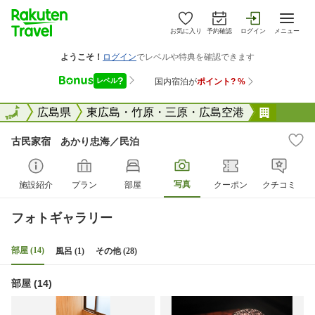
お気に入り
予約確認
ログイン
メニュー
全国
全国
広島県
東広島・竹原・三原・広島空港
古民家
古民家宿 あかり忠海／民泊
写真
施設紹介
プラン
部屋
クーポン
クチコミ
フォトギャラリー
部屋 (14)
風呂 (1)
その他 (28)
部屋 (14)