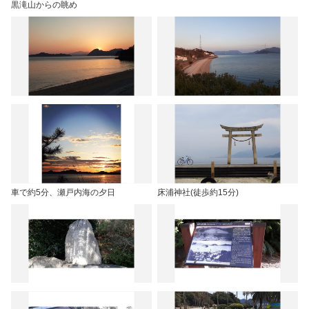
黒滝山からの眺め
車で約5分、瀬戸内海の夕日
床浦神社(徒歩約15分)