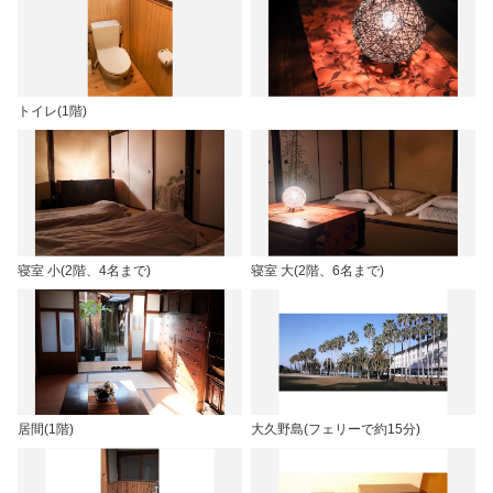
トイレ(1階)
寝室 小(2階、4名まで)
寝室 大(2階、6名まで)
居間(1階)
大久野島(フェリーで約15分)