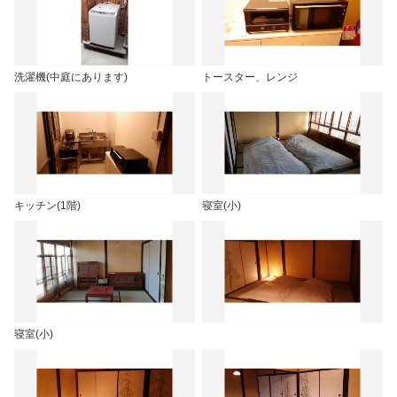
洗濯機(中庭にあります)
トースター、レンジ
キッチン(1階)
寝室(小)
寝室(小)