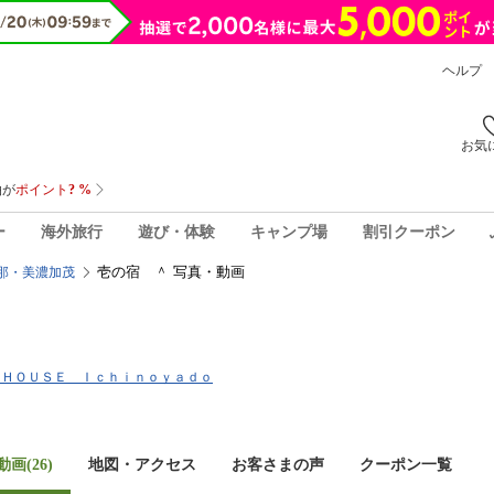
ヘルプ
お気
ー
海外旅行
遊び・体験
キャンプ場
割引クーポン
壱の宿 ＾ 写真・動画
那・美濃加茂
ＳＴ ＨＯＵＳＥ Ｉｃｈｉｎｏｙａｄｏ
画(26)
地図・アクセス
お客さまの声
クーポン一覧