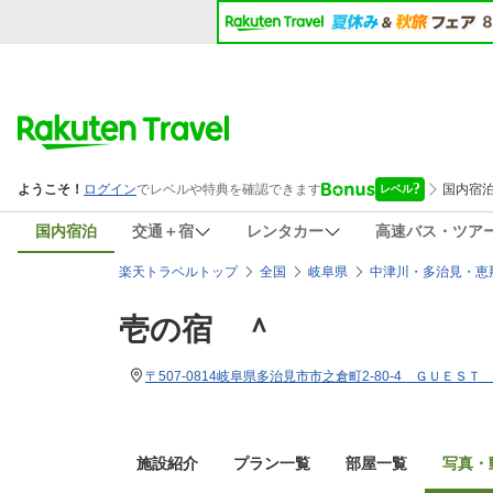
国内宿泊
交通＋宿
レンタカー
高速バス・ツア
楽天トラベルトップ
全国
岐阜県
中津川・多治見・恵
壱の宿 ＾
〒507-0814岐阜県多治見市市之倉町2-80-4 ＧＵＥ
施設紹介
プラン一覧
部屋一覧
写真・動