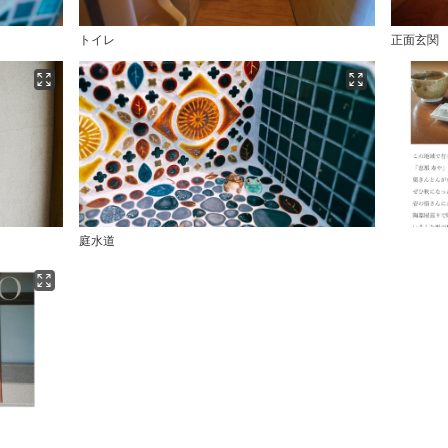
トイレ
正面玄関
庭水道