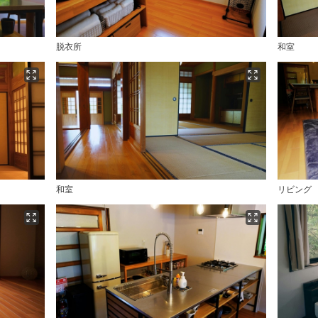
脱衣所
和室
和室
リビング