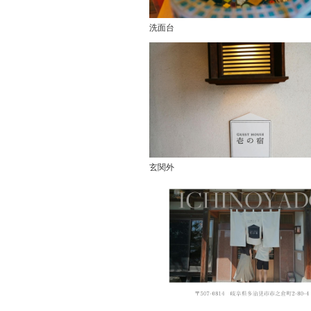
洗面台
玄関外